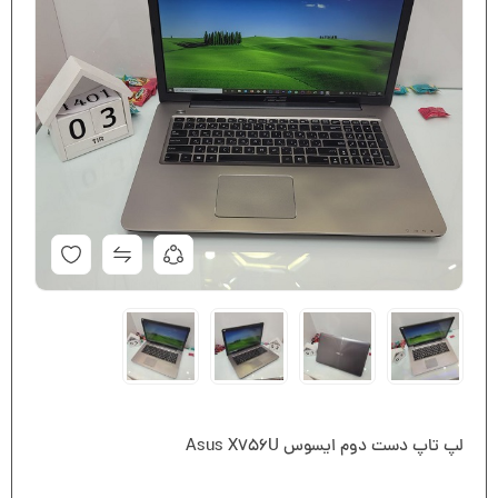
لپ تاپ دست دوم ایسوس Asus X756U