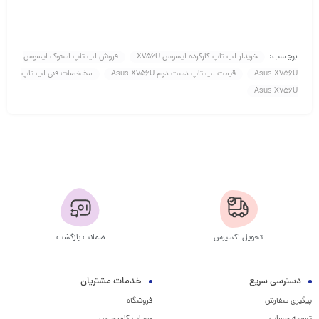
برچسب:
خریدار لپ تاپ کارکرده ایسوس X756U
فروش لپ تاپ استوک ایسوس
Asus X756U
قیمت لپ تاپ دست دوم Asus X756U
مشخصات فنی لپ تاپ
Asus X756U
تحویل اکسپرس
ضمانت بازگشت
دسترسی سریع
خدمات مشتریان
پیگیری سفارش
فروشگاه