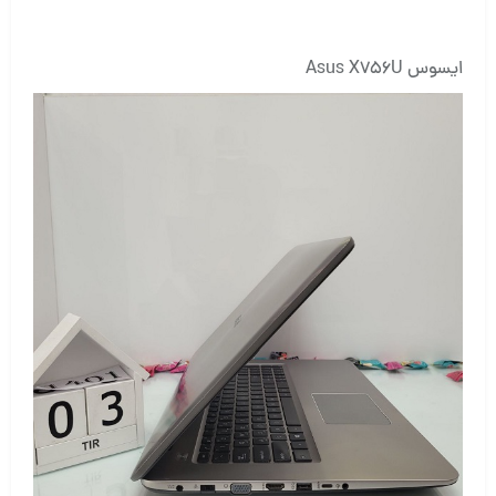
ایسوس Asus X756U