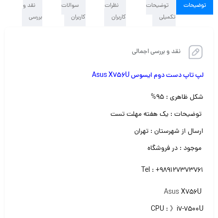
توضیحات
توضیحات
نظرات
سوالات
نقد و
تکمیلی
کاربران
کاربران
بررسی
نقد و بررسی اجمالی
لپ تاپ دست دوم ایسوس Asus X756U
شکل ظاهری : ۹۵%
توضیحات : یک هفته مهلت تست
ارسال از شهرستان : تهران
موجود : در فروشگاه
Tel : +989127373761
Asus
X756U
CPU : 》i7-7500U