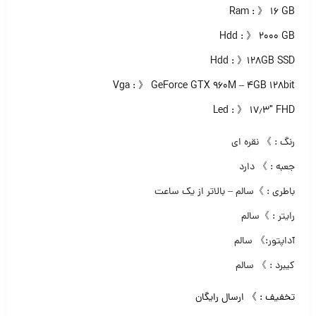
Ram : 》 ۱۶ GB
Hdd : 》 ۲۰۰۰ GB
Hdd : 》۱۲۸GB SSD
Vga : 》 GeForce GTX 960M – 4GB 128bit
Led : 》 ۱۷٫۳″ FHD
رنگ : 》 نقره ای
جعبه : 》 دارد
باطری : 》سالم – بالاتر از یک ساعت
رایتر : 》سالم
آداپتور:》 سالم
کیبرد : 》 سالم
تخفیف : 》 ارسال رایگان