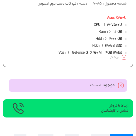
شناسه محصول :
7085
دسته :
لپ تاپ دست دوم ایسوس
Asus X756U
CPU : 》i7-7500U
Ram : 》 16 GB
Hdd : 》 2000 GB
Hdd : 》128GB SSD
Vga : 》 GeForce GTX 960M – 4GB 128bit
بیشـتر
Led : 》 17.3″ FHD
موجود نیست
ارتباط با فروش
تماس با کارشناسان