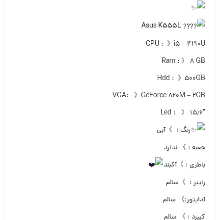
Asus K555L
CPU : 》i5 – 4210U
Ram : 》 ۸ GB
Hdd : 》۵۰۰GB
VGA: 》GeForce 820M – 2GB
Led : 》 ۱۵٫۶″
رنگ : 》آبی
جعبه : 》 ندارد‌
باطری : 》آکبند
رایتر : 》سالم
آداپتور:》 سالم
کیبرد : 》 سالم