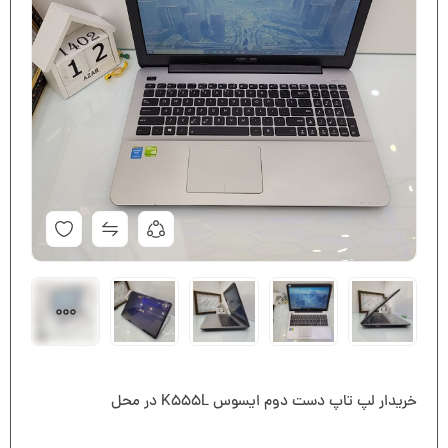
خریدار لپ تاپ دست دوم ایسوس K555L در محل