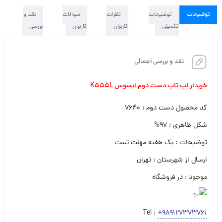
توضیحات
توضیحات
نظرات
سوالات
نقد و
تکمیلی
کاربران
کاربران
بررسی
نقد و بررسی اجمالی
خریدار لپ تاپ دست دوم ایسوس K555L
کد محصول دست دوم : ۷۶۴۰
شکل ظاهری : ۹۷%
توضیحات : یک هفته مهلت تست
ارسال از شهرستان : تهران
موجود : در فروشگاه
Tel :
+989127373761