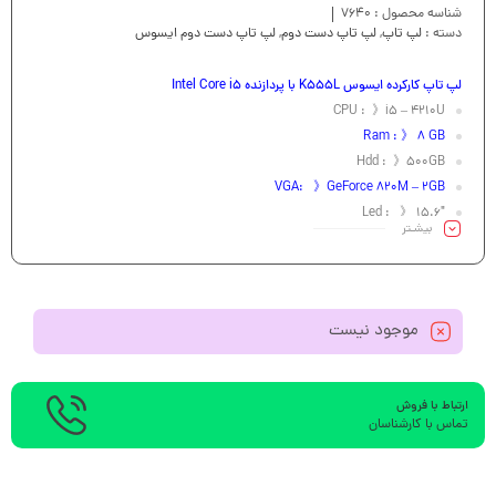
شناسه محصول :
7640
دسته :
لپ تاپ
,
لپ تاپ دست دوم
,
لپ تاپ دست دوم ایسوس
لپ تاپ کارکرده ایسوس K555L با پردازنده Intel Core i5
CPU : 》i5 – 4210U
Ram : 》 8 GB
Hdd : 》500GB
VGA: 》GeForce 820M – 2GB
Led : 》 15.6″
بیشـتر
موجود نیست
ارتباط با فروش
تماس با کارشناسان