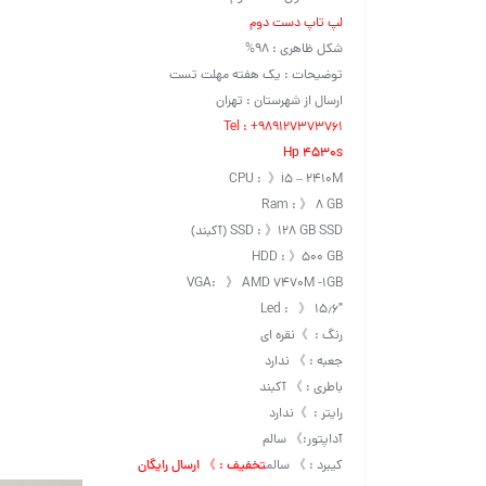
لپ تاپ دست دوم‌
شکل ظاهری : ۹۸%
توضیحات : یک هفته مهلت تست
ارسال از شهرستان : تهران
Tel : +989127373761
Hp 4530s
CPU : 》i5 – 2410M
Ram : 》 ۸ GB
SSD : 》۱۲۸ GB SSD (آکبند)
HDD : 》۵۰۰ GB
VGA: 》 AMD 7470M -1GB
Led : 》 ۱۵٫۶″
رنگ : 》نقره ای
جعبه : 》 ندارد
باطری : 》 آکبند
رایتر : 》ندارد
آداپتور:》 سالم
کیبرد : 》 سالم
تخفیف : 》 ارسال رایگان