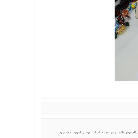
امپیوتر مانند پرینتر، مودم، اسکنر، موس، کیبورد، مانیتور و…