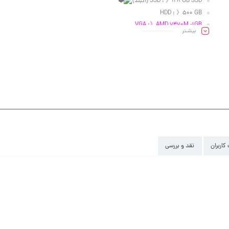
SSD : 》128 GB SSD (آکبند)
HDD : 》500 GB
VGA :》AMD 7470M -1GB
بیشـتر
Led : 》15.6″
کاربران
نقد و بررسی