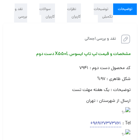
توضیحات
توضیحات
نظرات
سوالات
نقد و
تکمیلی
کاربران
کاربران
بررسی
نقد و بررسی اجمالی
مشخصات و قیمت لپ تاپ ایسوس X550L دست دوم
کد محصول دست دوم : ۷۹۴۱
شکل ظاهری : ۹۷%
توضیحات : یک هفته مهلت تست
ارسال از شهرستان : تهران
+989127373761
Tel :