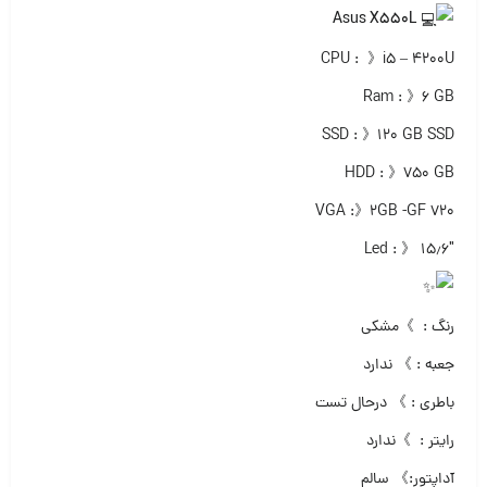
Asus X550L
CPU : 》i5 – 4200U
Ram : 》۶ GB
SSD : 》۱۲۰ GB SSD
HDD : 》۷۵۰ GB
VGA :》۲GB -GF 720
Led : 》 ۱۵٫۶″
رنگ : 》مشکی
جعبه : 》 ندارد
باطری : 》 درحال تست
رایتر : 》ندارد
آداپتور:》 سالم