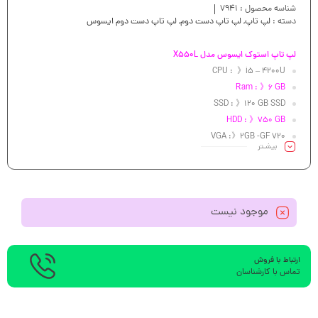
شناسه محصول :
7941
دسته :
لپ تاپ
,
لپ تاپ دست دوم
,
لپ تاپ دست دوم ایسوس
لپ تاپ استوک ایسوس مدل X550L
CPU : 》i5 – 4200U
Ram : 》6 GB
SSD : 》120 GB SSD
HDD : 》750 GB
VGA :》2GB -GF 720
بیشـتر
Led : 》 15.6″
موجود نیست
ارتباط با فروش
تماس با کارشناسان