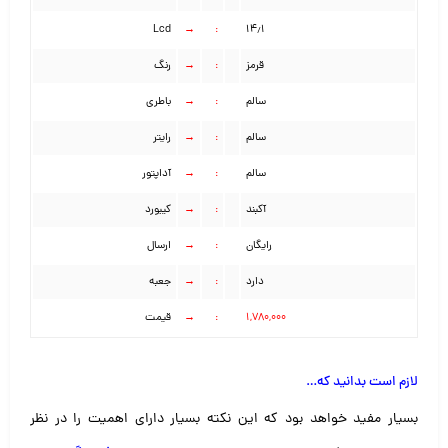
Lcd
→
:
۱۴٫۱
قرمز
:
→
رنگ
سالم
:
→
باطری
سالم
:
→
رایتر
سالم
:
→
آداپتور
آکبند
:
→
کیبورد
رایگان
:
→
ارسال
دارد
:
→
جعبه
۱,۷۸۰,۰۰۰
:
→
قیمت
لازم است بدانید که
…
بسیار مفید خواهد بود که این نکته بسیار دارای اهمیت را در نظر