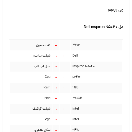
کد:۳۲۷۶
دل Dell inspiron N5040
۳۲۷۶
:
→
کد محصول
Dell
:
→
شرکت سازنده
inspiron N5040
:
→
مدل لپ تاپ
Cpu
→
:
p6200
Ram
→
:
۲GB
Hdd
→
:
۳۲۰GB
intel
:
→
شرکت گرافیک
Vga
→
:
intel
۹۴%
:
→
شکل ظاهری