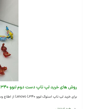
روش های خرید لپ تاپ دست دوم لنوو L340
برای خرید لپ تاپ استوک لنوو Lenovo L340 از اطلاع وب، با امکان ارسال رایگان و مهلت تست یک هفته ای از طریق روش های زیر اقدام نمایید:
خرید اینترنتی