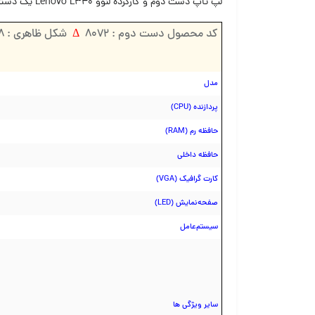
لپ‌ تاپ دست دوم و کارکرده لنوو Lenovo L340 یک دستگاه میان رده و اقتصادی و برند لنوو است و توسط اطلاع وب (شرکت
کد محصول دست دوم : ۸۰۷۲
Δ
شکل ظاهری : ۹۸ %
مدل
پردازنده (CPU)
حافظه رم (RAM)
حافظه داخلی
کارت گرافیک (VGA)
صفحه‌نمایش (LED)
سیستم‌عامل
سایر ویژگی ها