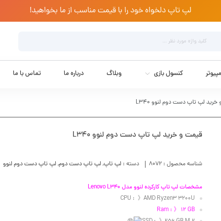
لپ تاپ دلخواه خود را با قیمت مناسب از ما بخواهید!
پیوتر
کنسول بازی
وبلاگ
درباره ما
تماس با ما
خرید لپ تاپ دست دوم لنوو L340
قیمت و خرید لپ تاپ دست دوم لنوو L340
شناسه محصول :
8072
دسته :
لپ تاپ
,
لپ تاپ دست دوم
,
لپ تاپ دست دوم لنوو
مشخصات لپ تاپ کارکرده لنوو مدل Lenovo L340
CPU : 》AMD Ryzen3 3200U
Ram : 》 12 GB