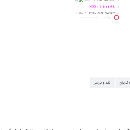
SSD : 》256 GB M.2
HDD : 》1000 GB
VGA: 》 2GB- AMD Vega3
بیشـتر
Led : 》 15.6″
کاربران
نقد و بررسی