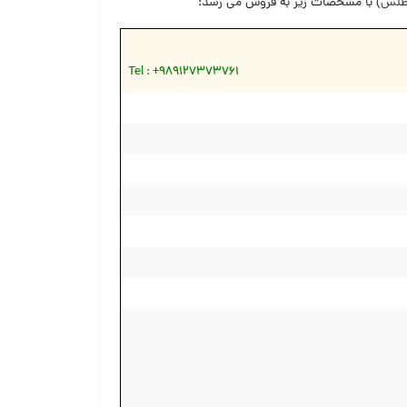
اطلس
) با مشخصات زیر به فروش می رسد:
Tel : +989127373761