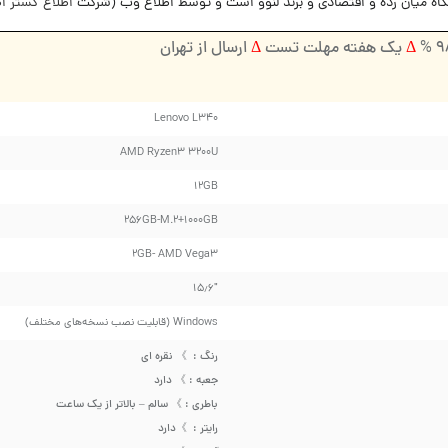
اطلاع گستر 
Δ
یک هفته مهلت تست
Δ
ارسال از تهران
Lenovo L340
AMD Ryzen3 3200U
۱۲GB
۲۵۶GB-M.2+1000GB
۲GB- AMD Vega3
۱۵٫۶″
Windows (قابلیت نصب نسخه‌های مختلف)
رنگ : 》 نقره ای
جعبه : 》 دارد
باطری : 》 سالم – بالاتر از یک ساعت
رایتر : 》دارد