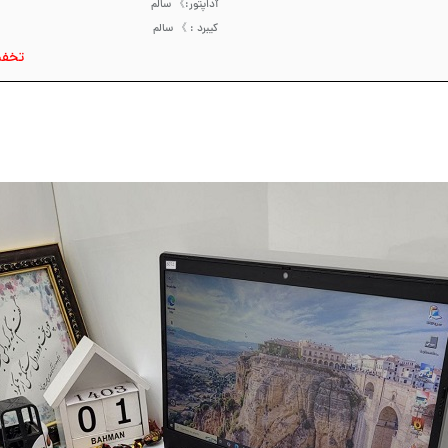
آداپتور:》 سالم
کیبرد : 》 سالم
تخفی