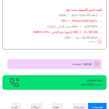
قیمت کیس کامپیوتر دست دوم
MAIN :》 Asus Prime H310M-C
CPU : 》Pentium Gold G5400
Ram : 》 16GB DDR4 (دارای گارانتی آواژنگ)
Hdd : 》 120 GB SSD (تاریخ اتمام گارانتی 01/MAY/2023)
HDD : 》 500 GB WD Black
بیشـتر
VGA : 》 MSI GeForce GT730-4GB (تاریخ اتمام گارانتی 03/12/1403)
CASE : 》Sadata
POWER : 》 Green 300W
ODD : 》ندارد
موجود نیست
ارتباط با فروش
تماس با کارشناسان
توضیحات
توضیحات
نظرات
سوالات
نقد و