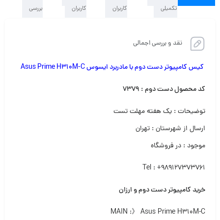
تکمیلی
کاربران
کاربران
بررسی
نقد و بررسی اجمالی
کیس کامپیوتر دست دوم با مادربرد ایسوس
Asus Prime H310M-C
کد محصول دست دوم :
۷۳۷۹
توضیحات : یک هفته مهلت تست
ارسال از شهرستان : تهران
موجود : در فروشگاه
Tel : +989127373761
خرید کامپیوتر دست دوم و ارزان
MAIN :》 Asus Prime H310M-C