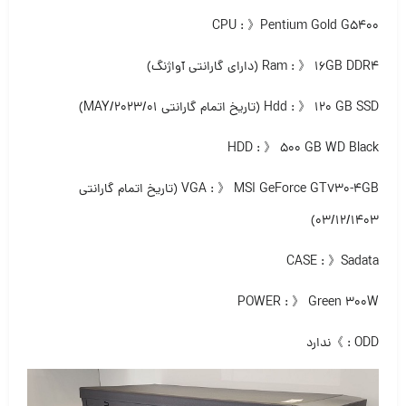
CPU : 》Pentium Gold G5400
Ram : 》 ۱۶GB DDR4 (دارای گارانتی آواژنگ)
Hdd : 》 ۱۲۰ GB SSD (تاریخ اتمام گارانتی ۰۱/MAY/2023)
HDD : 》 ۵۰۰ GB WD Black
VGA : 》 MSI GeForce GT730-4GB (تاریخ اتمام گارانتی
۰۳/۱۲/۱۴۰۳)
CASE : 》Sadata
POWER : 》 Green 300W
ODD : 》ندارد