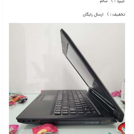
کیبرد : 》 سالم
تخفیف : 》 ارسال رایگان