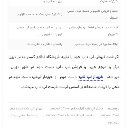
کارکرده استوک
اپل ، ام اس آی
خرید و فروش کامپیوتر دست دوم ، کیس
با کانفیگ های مختلف سخت افزاری
استوک
قیمت خرید فروش قطعات و لوازم جانبی
پرینتر ، اسکنر ، مودم ، اسپیکر ، موس ،
کامپیوتر
کیبورد ، مانیتور و ….
ارائه مشاوره در زمینه خرید لپ تاپ
واتساپ ، تلگرام ، تلفن ثابت
اگر قصد فروش لپ تاپ خود را دارید فروشگاه اطلاع گستر معتبر ترین
مرکز و مرجع خرید و فروش لپ تاپ دست دوم در شهر تهران
میباشد
.
خریدار لپ تاپ
دست دوم و
خریدار لپتاپ دست دوم در
محل
با قیمت منصفانه بر اساس لیست قیمت لپ تاپ میباشد.
برچسب:
خریدار لپ تاپ کارکرده لنوو Lenovo B470e
فروش لپ تاپ دست دوم
Lenovo B470e
قیمت لپ تاپ استوک Lenovo B470e
مشخصات فنی لپ تاپ
ارزان لنوو