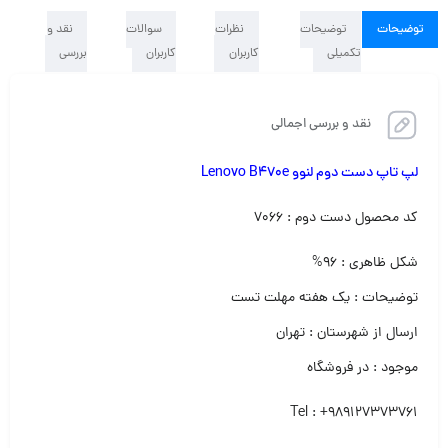
توضیحات
توضیحات
نظرات
سوالات
نقد و
تکمیلی
کاربران
کاربران
بررسی
نقد و بررسی اجمالی
لپ تاپ دست دوم لنوو Lenovo B470e
کد محصول دست دوم : ۷۰۶۶
شکل ظاهری : ۹۶%
توضیحات : یک هفته مهلت تست
ارسال از شهرستان : تهران
موجود : در فروشگاه
Tel : +989127373761