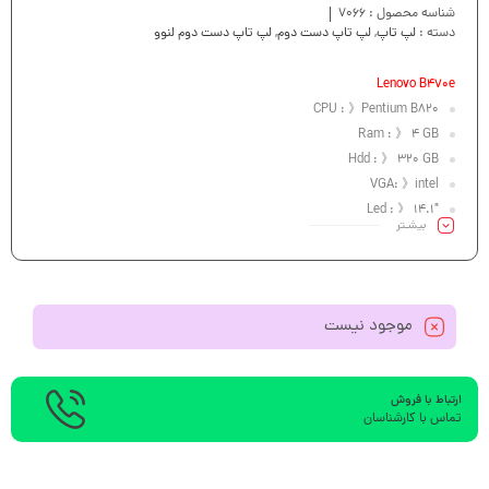
شناسه محصول :
7066
دسته :
لپ تاپ
,
لپ تاپ دست دوم
,
لپ تاپ دست دوم لنوو
Lenovo B470e
CPU : 》Pentium B820
Ram : 》 4 GB
Hdd : 》 320 GB
VGA: 》intel
Led : 》 14.1″
بیشـتر
موجود نیست
ارتباط با فروش
تماس با کارشناسان