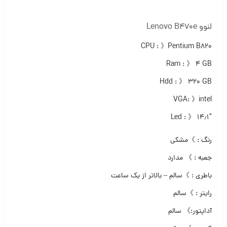
لنوو Lenovo B470e
CPU : 》Pentium B820
Ram : 》 ۴ GB
Hdd : 》 ۳۲۰ GB
VGA: 》intel
Led : 》 ۱۴٫۱″
رنگ : 》مشکی
جعبه : 》 مدارد
باطری : 》سالم – بالاتر از یک ساعت
رایتر : 》سالم
آداپتور:》 سالم