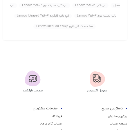
محل
لپ تاپ Lenovo Y510P
لپ تاپ استوک لنوو Lenovo Y510P
لپ
تاپ دست دوم Lenovo Y510P
لپ تاپ کارکرده Lenovo Ideapad Y510P
مشخصات فنی لنوو Lenovo IdeaPad Y510p
تحویل اکسپرس
ضمانت بازگشت
دسترسی سریع
خدمات مشتریان
پیگیری سفارش
فروشگاه
تسویه حساب
حساب کاربری من