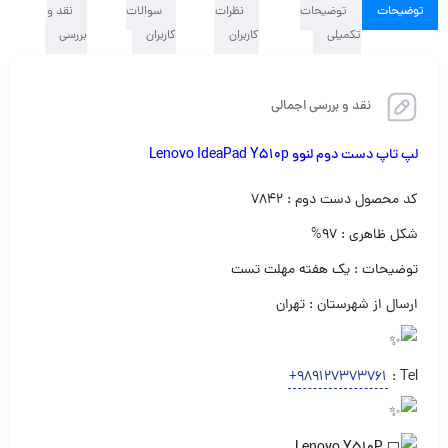
توضیحات
توضیحات
نظرات
سوالات
نقد و
تکمیلی
کاربران
کاربران
بررسی
نقد و بررسی اجمالی
لپ تاپ دست دوم لنوو Lenovo IdeaPad Y510p
کد محصول دست دوم : ۷۸۴۲
شکل ظاهری : ۹۷%
توضیحات : یک هفته مهلت تست
ارسال از شهرستان : تهران
+989127373761
Tel :