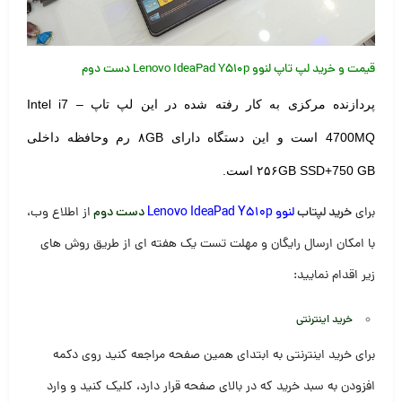
قیمت و خرید لپ تاپ لنوو Lenovo IdeaPad Y510p دست دوم
پردازنده مرکزی به کار رفته شده در این لپ تاپ Intel i7 –
4700MQ است و
این دستگاه دارای ۸GB رم وحافظه داخلی
۲۵۶GB SSD+750 GB است.
برای
خرید لپتاب
لنوو Lenovo IdeaPad Y510p
دست دوم
از اطلاع وب،
با امکان ارسال رایگان و مهلت تست یک هفته ای از طریق روش های
زیر اقدام نمایید:
خرید اینترنتی
برای خرید اینترنتی به ابتدای همین صفحه مراجعه کنید روی دکمه
افزودن به سبد خرید که در بالای صفحه قرار دارد، کلیک کنید و وارد