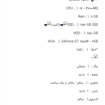
Lenovo Y510P
CPU : 》i7 – 4700MQ
Ram : 》۸ GB
SSD : 》۲۵۶ GB SSD
(آکبند)
HDD : 》۷۵۰ GB
VGA: 》GeForce GT 750M – 2GB
Led : 》 ۱۵٫۶″
رنگ : 》 مشکی
جعبه : 》 ندارد
باطری : 》 سالم – بالاتر از یک ساعت
رایتر : 》ندارد
آداپتور:》 سالم