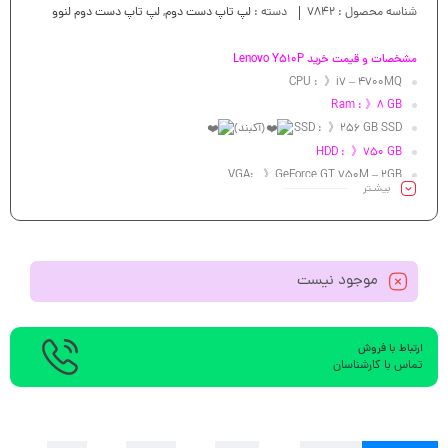
شناسه محصول :
7842
دسته :
لپ تاپ دست دوم
,
لپ تاپ دست دوم لنوو
مشخصات و قیمت خرید Lenovo Y510P
CPU : 》i7 – 4700MQ
Ram : 》8 GB
SSD : 》256 GB SSD
(آکبند)
HDD : 》750 GB
VGA: 》GeForce GT 750M – 2GB
بیشـتر
Led : 》 15.6″
موجود نیست
ارتباط با فروش
تماس با کارشناسان