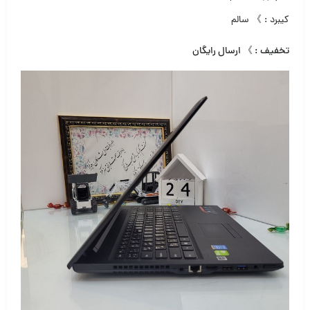
کیبرد : 》 سالم
تخفیف : 》 ارسال رایگان