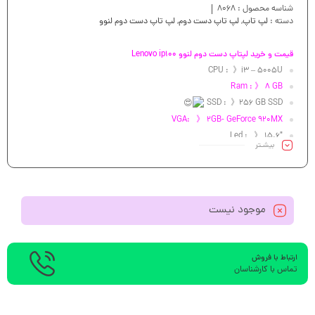
شناسه محصول :
8068
دسته :
لپ تاپ
,
لپ تاپ دست دوم
,
لپ تاپ دست دوم لنوو
قیمت و خرید لپتاپ دست دوم لنوو Lenovo ip100
CPU : 》i3 – 5005U
Ram : 》 8 GB
SSD : 》256 GB SSD
VGA: 》 2GB- GeForce 920MX
Led : 》 15.6″
بیشـتر
موجود نیست
ارتباط با فروش
تماس با کارشناسان