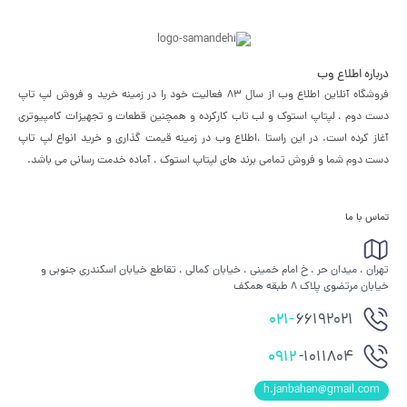
درباره اطلاع وب
فروشگاه آنلاین اطلاع وب از سال 83 فعالیت خود را در زمینه خرید و فروش لپ تاپ
دست دوم ، لپتاپ استوک و لب تاب کارکرده و همچنین قطعات و تجهیزات کامپیوتری
آغاز کرده است. در این راستا ،‌اطلاع وب در زمینه قیمت گذاری و خرید انواع لپ تاپ
دست دوم شما و فروش تمامی برند های لپتاپ استوک ، آماده خدمت رسانی می باشد.
تماس با ما
تهران ، میدان حر ، خ امام خمینی ، خیابان کمالی ، تقاطع خیابان اسکندری جنوبی و
خیابان مرتضوی پلاک 8 طبقه همکف
021-
66192021
0912
-1011804
h.janbahan@gmail.com