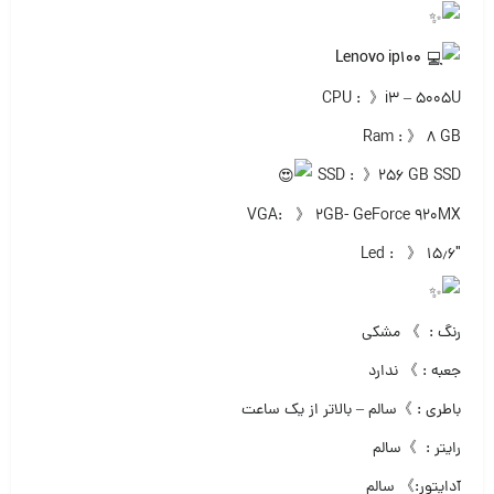
Lenovo ip100
CPU : 》i3 – 5005U
Ram : 》 ۸ GB
SSD : 》۲۵۶ GB SSD
VGA: 》 ۲GB- GeForce 920MX
Led : 》 ۱۵٫۶″
رنگ : 》 مشکی
جعبه : 》 ندارد
باطری : 》سالم – بالاتر از یک ساعت
رایتر : 》سالم
آداپتور:》 سالم