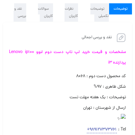
توضیحات
توضیحات
نظرات
سوالات
نقد و
تکمیلی
کاربران
کاربران
بررسی
نقد و بررسی اجمالی
مشخصات و قیمت خرید لپ تاپ دست دوم لنوو Lenovo ip100
پردازنده i3
کد محصول دست دوم : ۸۰۶۸
شکل ظاهری : ۹۷%
توضیحات : یک هفته مهلت تست
ارسال از شهرستان : تهران
+989127373761
Tel :