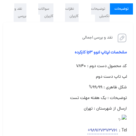
توضیحات
توضیحات
نظرات
سوالات
نقد و
تکمیلی
کاربران
کاربران
بررسی
نقد و بررسی اجمالی
مشخصات لپتاپ لنوو ip3 کارکرده
کد محصول دست دوم : ۷۸۴۰
لپ تاپ دست دوم‌
شکل ظاهری : ۹۹٫۹۹%
توضیحات : یک هفته مهلت تست
ارسال از شهرستان : تهران
+989127373761
Tel :