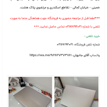
خمینی – خیابان کمالی – تقاطع اسکندری و مرتضوی پلاک هشت.
***
لطفا قبل از مراجعه حضوری به فروشگاه جهت هماهنگی حتما به صورت
تلفنی با شماره
۰۲۱۶۶۱۹۲۰۲۱
تماس حاصل نمایید.***
خرید تلفنی
:
شماره تلفن فروشگاه:
۰۲۱۶۶۱۹۲۰۲۱
واتساپ
آقای جانبهان
:
https://wa.me/989127373761