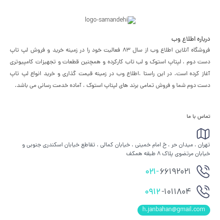
درباره اطلاع وب
فروشگاه آنلاین اطلاع وب از سال 83 فعالیت خود را در زمینه خرید و فروش لپ تاپ
دست دوم ، لپتاپ استوک و لب تاب کارکرده و همچنین قطعات و تجهیزات کامپیوتری
آغاز کرده است. در این راستا ،‌اطلاع وب در زمینه قیمت گذاری و خرید انواع لپ تاپ
دست دوم شما و فروش تمامی برند های لپتاپ استوک ، آماده خدمت رسانی می باشد.
تماس با ما
تهران ، میدان حر ، خ امام خمینی ، خیابان کمالی ، تقاطع خیابان اسکندری جنوبی و
خیابان مرتضوی پلاک 8 طبقه همکف
021-
66192021
0912
-1011804
h.janbahan@gmail.com