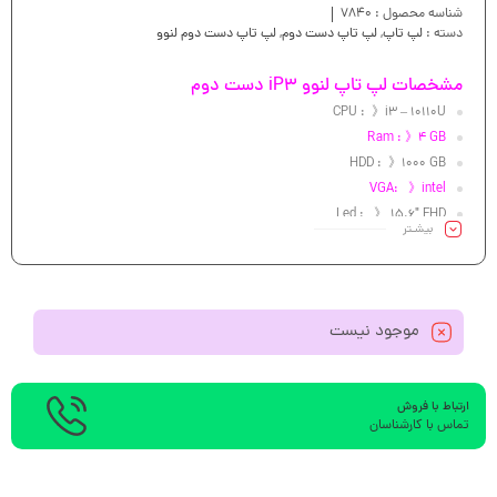
شناسه محصول :
7840
دسته :
لپ تاپ
,
لپ تاپ دست دوم
,
لپ تاپ دست دوم لنوو
مشخصات لپ تاپ لنوو iP3 دست دوم
CPU : 》i3 – 10110U
Ram : 》4 GB
HDD : 》1000 GB
VGA: 》intel
Led : 》 15.6″ FHD
بیشـتر
موجود نیست
ارتباط با فروش
تماس با کارشناسان