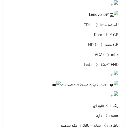
Lenovo ip3
CPU : 》i3 – 10110U
Ram : 》۴ GB
HDD : 》۱۰۰۰ GB
VGA: 》intel
Led : 》 ۱۵٫۶″ FHD
ساعت کارکرد دستگاه ۵۲ساعت
رنگ : 》نقره ای
جعبه : 》 دارد
باطری : 》 سالم – بالاتر از یک ساعت