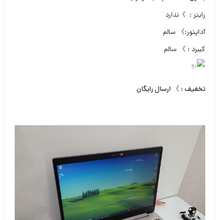
رایتر : 》ندارد
آداپتور:》 سالم
کیبرد : 》 سالم
تخفیف : 》 ارسال رایگان