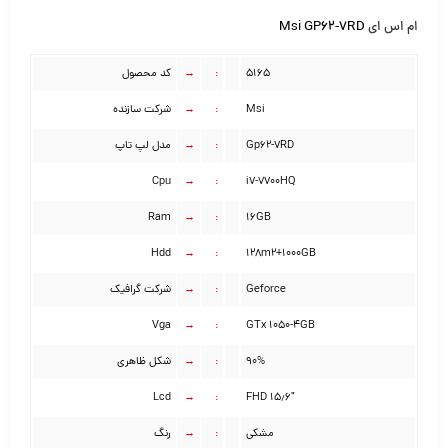
ام اس ای
Msi GP62-7RD
۵۱۶۵
:
→
کد محصول
Msi
:
→
شرکت سازنده
Gp62-7RD
:
→
مدل لپ تاپ
Cpu
→
:
i7-7700HQ
Ram
→
:
۱۶GB
Hdd
→
:
۱۲۸m2+1000GB
Geforce
:
→
شرکت گرافیک
Vga
→
:
GTx 1050-4GB
۹۰%
:
→
شکل ظاهری
Lcd
→
:
۱۵٫۶″ FHD
مشکی
:
→
رنگ