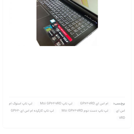
برچسب:
ام اس ای GP62-7RD
لپ تاپ Msi GP62-7RD
لپ تاپ استوک ام
اس ای
لپ تاپ دست دوم Msi GP62-7RD
لپ تاپ کارکرده ام اس ای GP62-
7RD