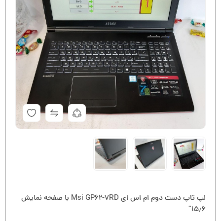
لپ تاپ دست دوم ام اس ای Msi GP62-7RD با صفحه نمایش
۱۵٫۶″