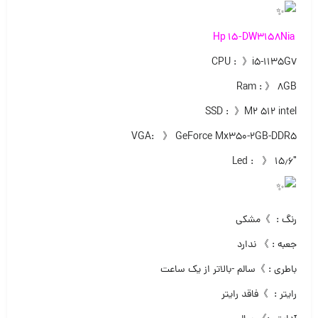
Hp 15-DW3158Nia
CPU : 》i5-1135G7
Ram : 》 ۸GB
SSD : 》M2 512 intel
VGA: 》 GeForce Mx350-2GB-DDR5
Led : 》 ۱۵٫۶″
رنگ : 》مشکی
جعبه : 》 ندارد
باطری : 》سالم -بالاتر از یک ساعت
رایتر : 》فاقد رایتر