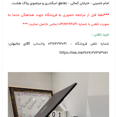
امام خمینی – خیابان کمالی – تقاطع اسکندری و مرتضوی پلاک هشت
.
***
لطفا قبل از مراجعه حضوری به فروشگاه جهت هماهنگی حتما به
صورت تلفنی با شماره
۰۲۱۶۶۱۹۲۰۲۱
تماس حاصل نمایید.***
خرید تلفنی
:
شماره تلفن فروشگاه :
۰۲۱۶۶۱۹۲۰۲۱
واتساپ
آقای جانبهان:
https://wa.me/989127373761