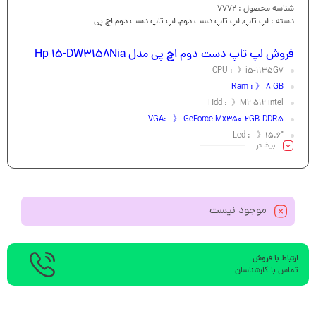
شناسه محصول :
7772
دسته :
لپ تاپ
,
لپ تاپ دست دوم
,
لپ تاپ دست دوم اچ پی
فروش لپ تاپ دست دوم اچ پی مدل Hp 15-DW3158Nia
CPU : 》i5-1135G7
Ram : 》 8 GB
Hdd : 》M2 512 intel
VGA: 》 GeForce Mx350-2GB-DDR5
Led : 》15.6″
بیشـتر
موجود نیست
ارتباط با فروش
تماس با کارشناسان