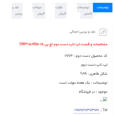
توضیحات
توضیحات
نظرات
سوالات
نقد و
تکمیلی
کاربران
کاربران
بررسی
نقد و بررسی اجمالی
مشخصات و قیمت لپ تاپ دست دوم اچ پی ۱۵-DW3158Nia
کد محصول دست دوم : ۷۷۷۲
لپ تاپ دست دوم‌
شکل ظاهری : ۹۹%
توضیحات : یک هفته مهلت تست
موجود : در فروشگاه
+989127373761
Tel :