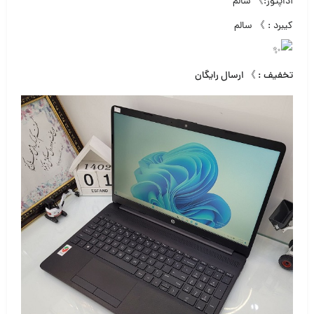
آداپتور:》 سالم
کیبرد : 》 سالم
تخفیف : 》 ارسال رایگان