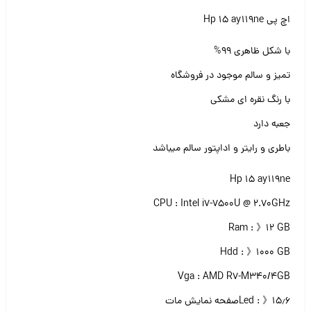
اچ پی Hp 15 ay119ne
با شکل ظاهری ۹۹%
تمیز و سالم موجود در فروشگاه
با رنگ نقره ای مشکی
جعبه دارد
باطری و رایتر و اداپتور سالم میباشد
Hp 15 ay119ne
CPU : Intel i7-7500U @ 2.70GHz
Ram : 》۱۲ GB
Hdd : 》۱۰۰۰ GB
Vga : AMD R7-M340/4GB
Led : 》۱۵٫۶صفحه نمایش مات