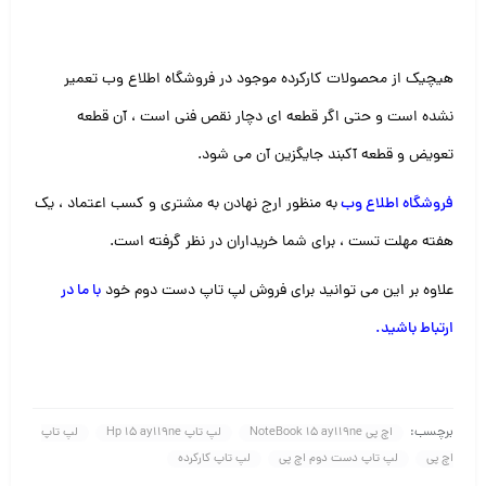
هیچیک از محصولات کارکرده موجود در فروشگاه اطلاع وب تعمیر
نشده است و حتی اگر قطعه ای دچار نقص فنی است ، آن قطعه
تعویض و قطعه آکبند جایگزین آن می شود.
فروشگاه اطلاع وب
به منظور ارج نهادن به مشتری و کسب اعتماد ، یک
هفته مهلت تست ، برای شما خریداران در نظر گرفته است.
علاوه بر این می توانید برای فروش لپ تاپ دست دوم خود
با ما در
ارتباط باشید
.
برچسب:
اچ پی NoteBook 15 ay119ne
لپ تاپ Hp 15 ay119ne
لپ تاپ
اچ پی
لپ تاپ دست دوم اچ پی
لپ تاپ کارکرده