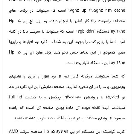
پردازنده مرکزی آن ساخته شرکت Intel میباشد و بامدل Core i7 7500u
2.7ghz up 3.5ghz 4m cache
است که میتواند در برنامه های
مختلف باسرعت بالا کار آنالیز را انجام دهد.
رم این
اچ پی Hp 15
ay119ne دستگاه ۱۲gb ddr4 است که میتواند با سرعت بالا در کلیه
امور شما را یاری کند،
با وجود این رم شما در کلیه نرم افزارها و بازیها
هیچ کمبودی از این لحاظ حس نخواهید کرد.
هارد اچ پی Hp 15
ay119ne این دستگاه ۱ترابایت است
که شما میتوانید هرگونه فایل،اعم از نرم افزار و بازی و فایلهای
ویدیویی و … را در آن ذخیره نمایید.
صفحه نمایش این لپ تاپ در حد
نو ۱۵٫۶led با رزولیشن ۱۰۸۰×۱۹۲۰ پیکسل و با کیفیت full hd
میباشد،
البته نقطه قوت آن مات بودن صفحه آن است که باعث
میشود از زوایای مختلف و در زیر نور آفتاب دید خوبی داشته باشید.
کارت گرافیک این دستگاه اچ پی Hp 15 ay119n ساخته شرکت AMD