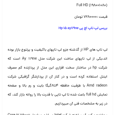
Full HD (1980×۱۰۸۰)
قیمت :۷۲۸۰۰۰۰ تومان
بررسی لپ تاپ اچ پی Hp 15 ay119ne
لپ تاپ های HP از گذشته جزو لپ تاپهای باکیفیت و پرتنوع بازار بوده
اند،یکی از لپ تاپهای ساخت این شرکت مدل Ay 119ne است که
شرکت hp در ساختار سخت افزاری این مدل از پردازنده کم مصرف
اینتل استفاده کرده است و در کنار آن از پردازشگر گرافیکی شرکت
Amd radeon با ظرفیت حافظه ۴تا۸گیگا بایت و رم بالا و صفحه
نمایش full hd باعث شده تا لپ تاپی با قدرت بالا را روانه بازار کند، که
در زیر به مشخصات فنی آن میپردازیم.