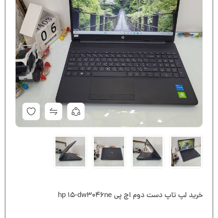
خرید لپ تاپ دست دوم اچ پی hp 15-dw3046ne