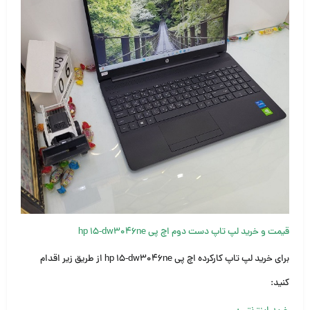
قیمت و خرید لپ تاپ دست دوم اچ پی hp 15-dw3046ne
برای خرید لپ تاپ کارکرده اچ پی hp 15-dw3046ne از طریق زیر اقدام
کنید: