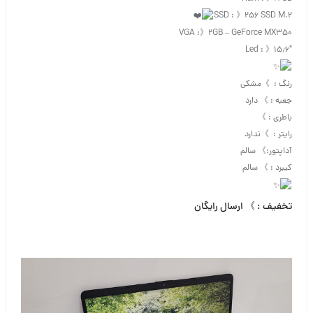
SSD : 》۲۵۶ SSD M.2
VGA :》۲GB – GeForce MX350
Led : 》۱۵٫۶″
رنگ : 》مشکی
جعبه : 》 دارد
باطری : 》
رایتر : 》ندارد
آداپتور:》 سالم
کیبرد : 》 سالم
تخفیف : 》 ارسال رایگان