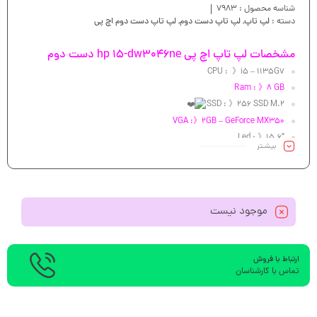
شناسه محصول :
7983
دسته :
لپ تاپ
,
لپ تاپ دست دوم
,
لپ تاپ دست دوم اچ پی
مشخصات لپ تاپ اچ پی hp 15-dw3046ne دست دوم
CPU : 》i5 – 1135G7
Ram : 》8 GB
SSD : 》256 SSD M.2
VGA :》2GB – GeForce MX350
Led : 》15.6″
بیشـتر
موجود نیست
ارتباط با فروش
تماس با کارشناسان