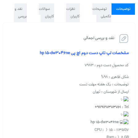
توضیحات
توضیحات
نظرات
سوالات
نقد و
تکمیلی
کاربران
کاربران
بررسی
نقد و بررسی اجمالی
مشخصات لپ تاپ دست دوم اچ پی hp 15-dw3046ne
کد محصول دست دوم : ۷۹۸۳
شکل ظاهری : ۹۸%
توضیحات : یک هفته مهلت تست
ارسال از شهرستان : تهران
+989127373761
Tel :
hp 15-dw3046ne
CPU : 》i5 – 1135G7
Ram : 》۸ GB