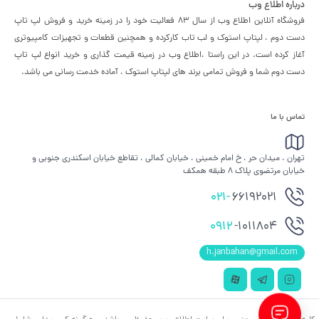
درباره اطلاع وب
فروشگاه آنلاین اطلاع وب از سال 83 فعالیت خود را در زمینه خرید و فروش لپ تاپ
دست دوم ، لپتاپ استوک و لب تاب کارکرده و همچنین قطعات و تجهیزات کامپیوتری
آغاز کرده است. در این راستا ،‌اطلاع وب در زمینه قیمت گذاری و خرید انواع لپ تاپ
دست دوم شما و فروش تمامی برند های لپتاپ استوک ، آماده خدمت رسانی می باشد.
تماس با ما
تهران ، میدان حر ، خ امام خمینی ، خیابان کمالی ، تقاطع خیابان اسکندری جنوبی و
خیابان مرتضوی پلاک 8 طبقه همکف
021-
66192021
0912
-1011804
h.janbahan@gmail.com