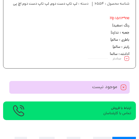
شناسه محصول :
6554
دسته :
لپ تاپ دست دوم
,
لپ تاپ دست دوم اچ پی
Hp 15r139ne
رنگ :سفید|
جعبه : ندارد|
باطری : سالم|
رایتر : سالم|
آداپتور: سالم|
بیشـتر
کیبرد : سالم|
موجود نیست
ارتباط با فروش
تماس با کارشناسان