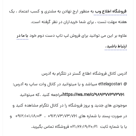
فروشگاه اطلاع وب
به منظور ارج نهادن به مشتری و کسب اعتماد ، یک
هفته مهلت تست ، برای شما خریداران در نظر گرفته است
.
علاوه بر این می توانید برای فروش لپ تاپ دست دوم خود
با ما در
ارتباط باشید
.
آدرس کانال فروشگاه اطلاع گستر در تلگرام به آدرس
@
ettelagostar1
میباشد و یا میتوانید در کانال وات ساپ به آدرس
:
https://wa.me/c/989377373761
مراجعه کنید .که میتوانید
موجودی های جدید و بروز فروشگاه را در کانال تلگرام مشاهده کنید و
در صورت پسند با شماره های ۰۹۱۲٫۷۳٫۷۳٫۷۶۱ ، ۰۹۱۲٫۱۰۱٫۱۸٫۰۴ و
یا با شماره ثابت ۰۲۱٫۶۶٫۱۹٫۲۰٫۲۱ فروشگاه تماس بگیرید
.