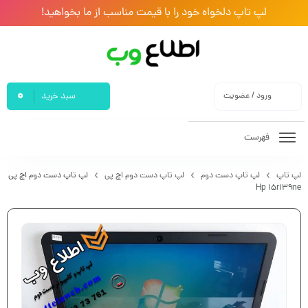
لپ تاپ دلخواه خود را با قیمت مناسب از ما بخواهید!
0
ورود / عضویت
سبد خرید
فهرست
لپ تاپ
لپ تاپ دست دوم
لپ تاپ دست دوم اچ پی
لپ تاپ دست دوم اچ پی
Hp 15r139ne