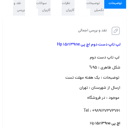
توضیحات
توضیحات
نظرات
سوالات
نقد و
تکمیلی
کاربران
کاربران
بررسی
نقد و بررسی اجمالی
لپ تاپ دست دوم اچ پی Hp 15r139ne
لپ تاپ دست دوم
شکل ظاهری : ۹۵%
توضیحات : یک هفته مهلت تست
ارسال از شهرستان : تهران
موجود : در فروشگاه
Tel : +989127373761
اچ پی
15r139ne
Hp