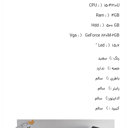
CPU : 》i5-4210U
Ram : 》۴GB
Hdd : 》۵۰۰ GB
Vga : 》 GeForce 820M-2GB
Led : 》۱۵٫۶ ”
رنگ :》سفید
جعبه :》 ندارد
باطری :》 سالم
رایتر :》 سالم
آداپتور:》 سالم
کیبرد : 》 سالم