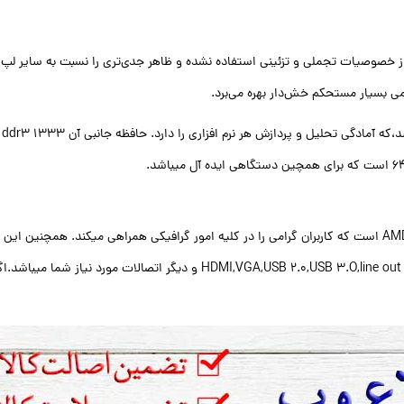
کارت گرافیک این لب تاب دست دوم AMD HD 7650M-2 GB است که کاربران گرامی را در کلیه امور گرافیکی همراهی 
جمله MI,VGA,USB 2.0,USB 3.O,line out headphone,microphone,RJ-45,CARD READER