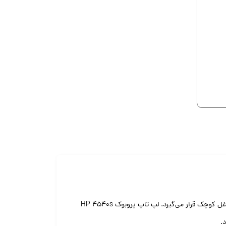
لپ تاپ پروبوک اچ پی Hp 4540s محصول دیگری از سری تجاری مدل های لپ تاپ پروبوک hp این شرکت می‌باشد که در رده‌ی کاربری مشاغل کوچک قرار می‌گیرد. لپ تاپ پروبوک HP 4540s
.