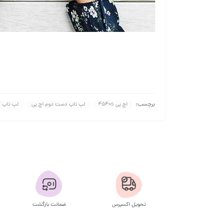
برچسب:
اچ پی 4540s
لپ تاپ دست دوم اچ پی
لپ تاپ ک
تحویل اکسپرس
ضمانت بازگشت