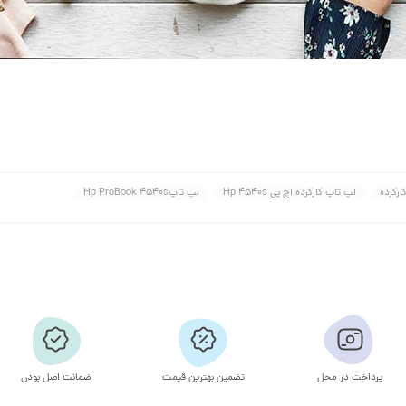
ارکرده
لپ تاپ کارکرده اچ پی Hp 4540s
لپ تاپHp ProBook 4540s
پرداخت در محل
تضمین بهترین قیمت
ضمانت اصل بودن