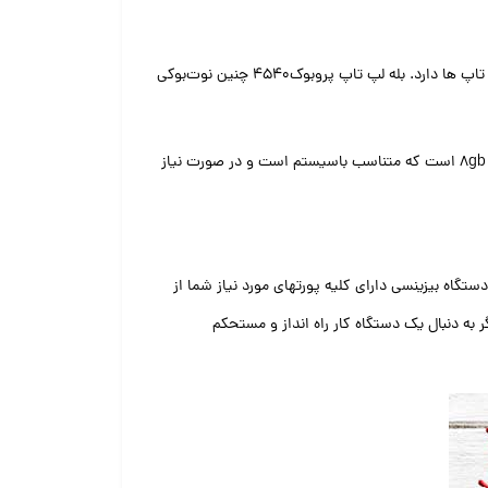
و قابل به ذکر می باشد که معمولا در ساخت این دستگاه از خصوصیات تجملی و تزئینی استفاده نشده و ظاهر جدی‌تری را نسبت به سایر لپ تاپ ها دارد. بله لپ تاپ پروبوک۴۵۴۰ چنین نوت‌بوکی
پردازنده آن core i5 3210m 2.5ghz up to 3.1ghz میباشد،که آمادگی تحلیل و پردازش هر نرم افزاری را دارد. حافظه جانبی آن ۸gb ddr3 1333 است که متناسب باسیستم است و در صورت نیاز
میکند. همچنین این دستگاه بیزینسی دارای کلیه پورتهای مورد نیاز شما از
HD و دیگر اتصالات مورد نیاز شما میباشد.اگر به دنبال یک دستگاه کار راه انداز و مستحکم