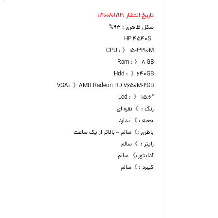
تاریخ انتشار :۱۴۰۰/۰۱/۱۲
شکل ظاهری : ۹۳%
HP 4540S
CPU : 》 i5-3210M
Ram : 》 ۸ GB
Hdd : 》۶۴۰GB
VGA: 》AMD Radeon HD 7650M-2GB
Led : 》 ۱۵٫۶″
رنگ : 》نقره ای
جعبه : 》 ندارد
باطری :》سالم – بالاتر از یک ساعت
رایتر : 》سالم
آداپتور:》 سالم
کیبرد : 》سالم