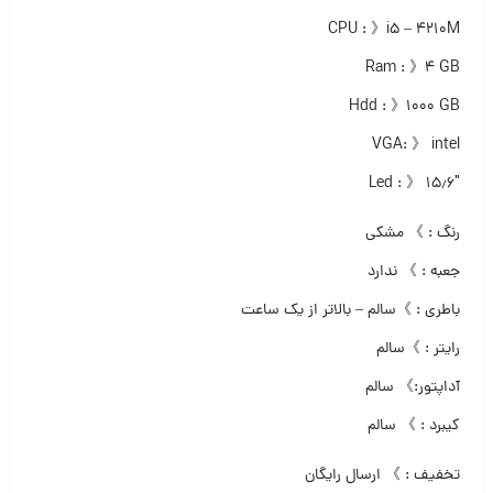
CPU : 》i5 – 4210M
Ram : 》۴ GB
Hdd : 》۱۰۰۰ GB
VGA: 》 intel
Led : 》 ۱۵٫۶″
رنگ : 》 مشکی
جعبه : 》 ندارد
باطری : 》سالم – بالاتر از یک ساعت
رایتر : 》سالم
آداپتور:》 سالم
کیبرد : 》 سالم
تخفیف : 》 ارسال رایگان