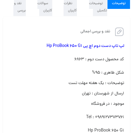
توضیحات
توضیحات
نظرات
سوالات
نقد و
تکمیلی
کاربران
کاربران
بررسی
نقد و بررسی اجمالی
لپ تاپ دست دوم اچ پی Hp ProBook 650 G1
کد محصول دست دوم : ۶۸۶۳
شکل ظاهری : ۹۵%
توضیحات : یک هفته مهلت تست
ارسال از شهرستان : تهران
موجود : در فروشگاه
Tel : +989127373761
Hp ProBook 650 G1