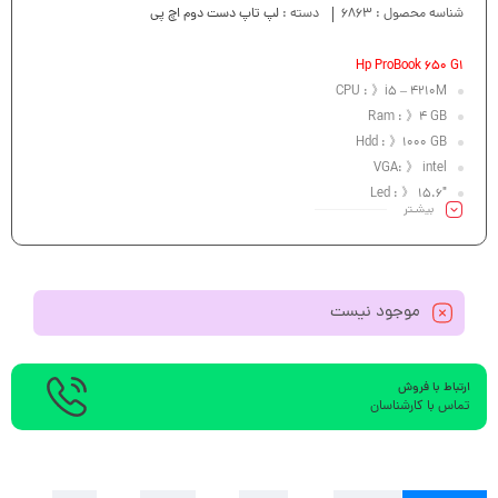
شناسه محصول :
6863
دسته :
لپ تاپ دست دوم اچ پی
Hp ProBook 650 G1
CPU : 》i5 – 4210M
Ram : 》4 GB
Hdd : 》1000 GB
VGA: 》 intel
Led : 》 15.6″
بیشـتر
موجود نیست
ارتباط با فروش
تماس با کارشناسان