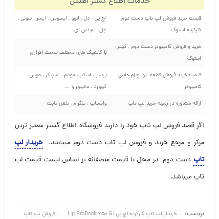
خدمات اطلاع گستر اطلس
قیمت خرید فروش لپ تاپ دست دوم
اچ پی ، دل ، لنوو ، ایسوس ، ایسر ، سونی ،
کارکرده استوک
اپل ، ام اس آی
خرید و فروش کامپیوتر دست دوم ، کیس
با کانفیگ های مختلف سخت افزاری
استوک
قیمت خرید فروش قطعات و لوازم جانبی
پرینتر ، اسکنر ، مودم ، اسپیکر ، موس ،
کامپیوتر
کیبورد ، مانیتور و ….
ارائه مشاوره در زمینه خرید لپ تاپ
واتساپ ، تلگرام ، تلفن ثابت
اگر قصد فروش لپ تاپ خود را دارید فروشگاه اطلاع گستر معتبر ترین
مرکز و مرجع خرید و فروش لپ تاپ دست دوم میباشد
.
خریدار لپ
تاپ
دست دوم در محل با قیمت منصفانه بر اساس لیست قیمت لپ
تاپ میباشد.
برچسب:
خریدار لپ تاپ کارکرده اچ پی Hp ProBook 650 G1
فروش لپ تاپ