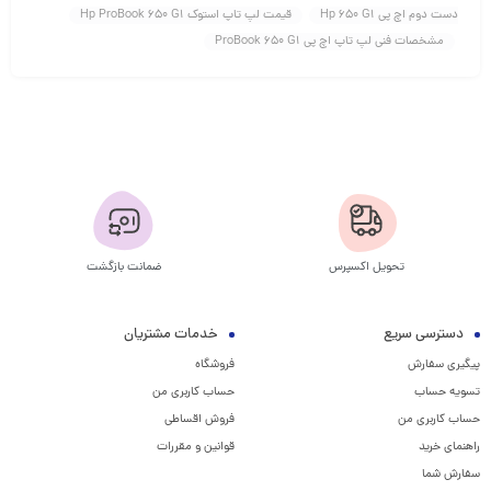
دست دوم اچ پی Hp 650 G1
قیمت لپ تاپ استوک Hp ProBook 650 G1
مشخصات فنی لپ تاپ اچ پی ProBook 650 G1
تحویل اکسپرس
ضمانت بازگشت
دسترسی سریع
خدمات مشتریان
پیگیری سفارش
فروشگاه
تسویه حساب
حساب کاربری من
حساب کاربری من
فروش اقساطی
راهنمای خرید
قوانین و مقررات
سفارش شما