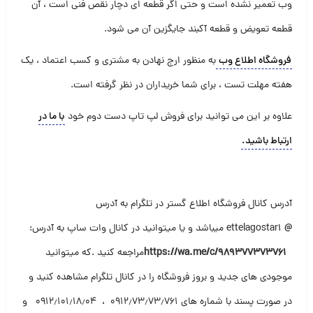
وب تعمیر نشده است و حتی اگر قطعه ای دچار نقص فنی است ، آن
قطعه تعویض و قطعه آکبند جایگزین آن می شود
.
فروشگاه اطلاع وب
به منظور ارج نهادن به مشتری و کسب اعتماد ، یک
هفته مهلت تست ، برای شما خریداران در نظر گرفته است
.
علاوه بر این می توانید برای فروش لپ تاپ دست دوم خود
با ما در
ارتباط باشید
.
آدرس کانال فروشگاه اطلاع گستر در تلگرام به آدرس
@
ettelagostar1
میباشد و یا میتوانید در کانال وات ساپ به آدرس
:
https://wa.me/c/989377373761
مراجعه کنید .که میتوانید
موجودی های جدید و بروز فروشگاه را در کانال تلگرام مشاهده کنید و
در صورت پسند با شماره های ۰۹۱۲٫۷۳٫۷۳٫۷۶۱ ، ۰۹۱۲٫۱۰۱٫۱۸٫۰۴ و