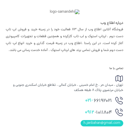
درباره اطلاع وب
فروشگاه آنلاین اطلاع وب از سال 83 فعالیت خود را در زمینه خرید و فروش لپ تاپ
دست دوم ، لپتاپ استوک و لب تاب کارکرده و همچنین قطعات و تجهیزات کامپیوتری
آغاز کرده است. در این راستا ،‌اطلاع وب در زمینه قیمت گذاری و خرید انواع لپ تاپ
دست دوم شما و فروش تمامی برند های لپتاپ استوک ، آماده خدمت رسانی می باشد.
تماس با ما
تهران ، میدان حر ، خ امام خمینی ، خیابان کمالی ، تقاطع خیابان اسکندری جنوبی و
خیابان مرتضوی پلاک 8 طبقه همکف
021-
66192021
0912
-1011804
h.janbahan@gmail.com