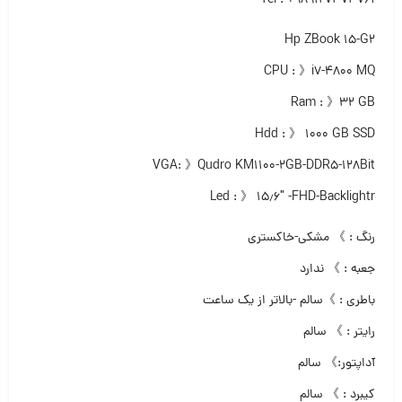
Tel : +989127373761
Hp ZBook 15-G2
CPU : 》i7-4800 MQ
Ram : 》۳۲ GB
Hdd : 》 ۱۰۰۰ GB SSD
VGA: 》Qudro KM1100-2GB-DDR5-128Bit
Led : 》 ۱۵٫۶″ -FHD-Backlightr
رنگ : 》 مشکی-خاکستری
جعبه : 》 ندارد
باطری : 》سالم -بالاتر از یک ساعت
رایتر : 》 سالم
آداپتور:》 سالم
کیبرد : 》 سالم