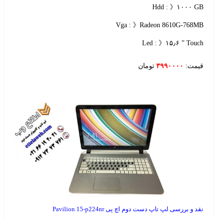
Hdd : 》۱۰۰۰ GB
Vga : 》Radeon 8610G-768MB
Led : 》۱۵٫۶ ” Touch
قیمت:
۳۹۹۰۰۰۰
تومان
نقد و بررسی لپ تاپ دست دوم اچ پی Pavilion 15-p224nr