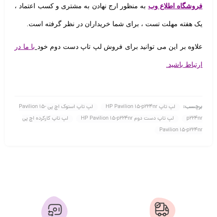
فروشگاه اطلاع وب
به منظور ارج نهادن به مشتری و کسب اعتماد ،
یک هفته مهلت تست
، برای شما خریداران در نظر گرفته است.
علاوه بر این می توانید برای فروش لپ تاپ دست دوم خود
با ما در
ارتباط باشید.
برچسب:
لپ تاپ HP Pavilion 15-p224nr
لپ تاپ استوک اچ پی Pavilion 15-
p224nr
لپ تاپ دست دوم HP Pavilion 15-p224nr
لپ تاپ کارکرده اچ پی
Pavilion 15-p224nr