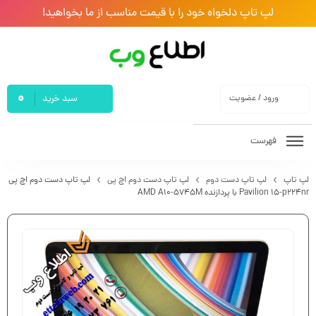
لپ تاپ دلخواه خود را با قیمت مناسب از ما بخواهید!
0
ورود / عضویت
سبد خرید
فهرست
لپ تاپ
لپ تاپ دست دوم
لپ تاپ دست دوم اچ پی
لپ تاپ دست دوم اچ پی
Pavilion 15-p224nr با پردازنده AMD A10-5745M