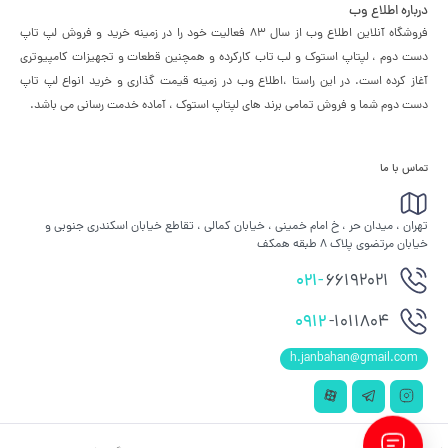
درباره اطلاع وب
فروشگاه آنلاین اطلاع وب از سال 83 فعالیت خود را در زمینه خرید و فروش لپ تاپ
دست دوم ، لپتاپ استوک و لب تاب کارکرده و همچنین قطعات و تجهیزات کامپیوتری
آغاز کرده است. در این راستا ،‌اطلاع وب در زمینه قیمت گذاری و خرید انواع لپ تاپ
دست دوم شما و فروش تمامی برند های لپتاپ استوک ، آماده خدمت رسانی می باشد.
تماس با ما
تهران ، میدان حر ، خ امام خمینی ، خیابان کمالی ، تقاطع خیابان اسکندری جنوبی و
خیابان مرتضوی پلاک 8 طبقه همکف
021-
66192021
0912
-1011804
h.janbahan@gmail.com