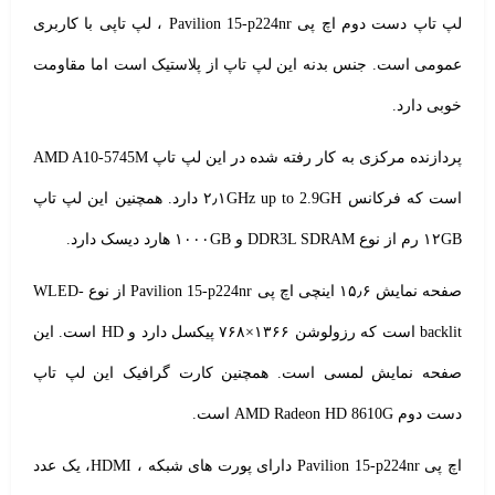
لپ تاپ دست دوم
اچ پی
Pavilion 15-p224nr ، لپ تاپی با کاربری
عمومی است. جنس بدنه این لپ تاپ از پلاستیک است اما مقاومت
خوبی دارد.
پردازنده مرکزی به کار رفته شده در این لپ تاپ AMD A10-5745M
است که فرکانس ۲٫۱GHz up to 2.9GH دارد. همچنین این لپ تاپ
۱۲GB رم از نوع DDR3L SDRAM و ۱۰۰۰GB هارد دیسک دارد.
صفحه نمایش ۱۵٫۶ اینچی اچ پی Pavilion 15-p224nr از نوع WLED-
backlit است که رزولوشن ۱۳۶۶×۷۶۸ پیکسل دارد و HD است. این
صفحه نمایش لمسی است. همچنین کارت گرافیک این لپ تاپ
دست دوم AMD Radeon HD 8610G است.
اچ پی Pavilion 15-p224nr دارای پورت های شبکه ، HDMI، یک عدد