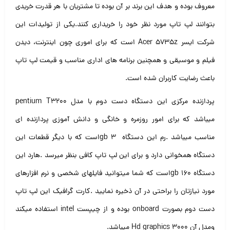
معروف بوده و هدف این برند بر آن بوده تا مشتریان با هر قدرت خریدی
بتوانند لپ تاپ مورد نظر خود را خریداری کنند.یکی از تولیدات این
شرکت
ایسر
Acer 5735z
است که برای اموری چون اینترنت، دیدن
فیلم و موسیقی و همچنین برنامه های اداری مناسب و قیمت لپ تاپ
باعث رضایت کاربران شده است
.
پردازنده مرکزی این دستگاه دست دوم با مدل
pentium T3200
میباشد که برای امور روزمره و خانگی و دانش آموزی پردازنده ای
مناسب میباشد
.
رم این دستگاه
gb 3
است که با دیگر قطعات این
دستگاه همخوانی دارد و برای این لپ تاپ کافی بنظر میرسد
.
هارد این
دستگاه ۱۶۰
gb
است که شما میتوانید فایلهای شخصی و نرم افزارهای
مورد نیازتان را براحتی در آن ذخیره نمایید
.
کارت گرافیک این لپ تاپ
دست دوم بصورت
onboard
بوده و از چیپست
intel
استفاده میکند
ومدل آن
Hd graphics 3000
میباشد.