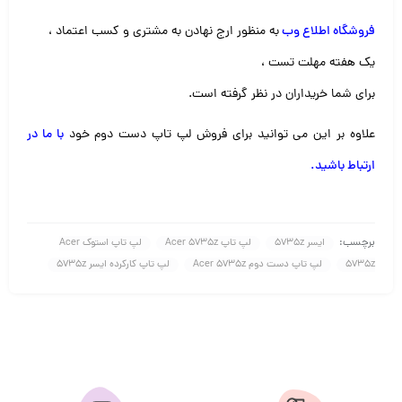
فروشگاه اطلاع وب
به منظور ارج نهادن به مشتری و کسب اعتماد ،
یک هفته مهلت تست ،
برای شما خریداران در نظر گرفته است.
علاوه بر این می توانید برای فروش لپ تاپ دست دوم خود
با ما در
ارتباط باشید
.
برچسب:
ایسر 5735z
لپ تاپ Acer 5735z
لپ تاپ استوک Acer
5735z
لپ تاپ دست دوم Acer 5735z
لپ تاپ کارکرده ایسر 5735z