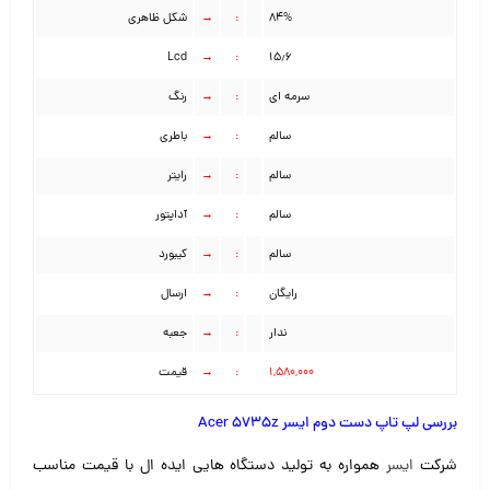
۸۴%
:
→
شکل ظاهری
Lcd
→
:
۱۵٫۶
سرمه ای
:
→
رنگ
سالم
:
→
باطری
سالم
:
→
رایتر
سالم
:
→
آداپتور
سالم
:
→
کیبورد
رایگان
:
→
ارسال
ندار
:
→
جعبه
۱,۵۸۰,۰۰۰
:
→
قیمت
بررسی لپ تاپ دست دوم ایسر Acer 5735z
شرکت
ایسر
همواره به تولید دستگاه هایی ایده ال با قیمت مناسب