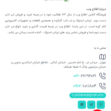
درباره اطلاع وب
فروشگاه آنلاین اطلاع وب از سال 83 فعالیت خود را در زمینه خرید و فروش لپ تاپ
دست دوم ، لپتاپ استوک و لب تاب کارکرده و همچنین قطعات و تجهیزات کامپیوتری
آغاز کرده است. در این راستا ،‌اطلاع وب در زمینه قیمت گذاری و خرید انواع لپ تاپ
دست دوم شما و فروش تمامی برند های لپتاپ استوک ، آماده خدمت رسانی می باشد.
تماس با ما
تهران ، میدان حر ، خ امام خمینی ، خیابان کمالی ، تقاطع خیابان اسکندری جنوبی و
خیابان مرتضوی پلاک 8 طبقه همکف
021-
66192021
0912
-1011804
h.janbahan@gmail.com