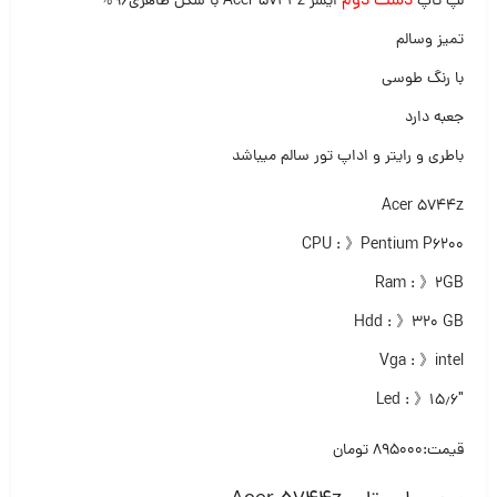
دست دوم
لپ تاپ
ایسر Acer 5744z با شکل ظاهری۹۶%
تمیز وسالم
با رنگ طوسی
جعبه دارد
باطری و رایتر و اداپ تور سالم میباشد
Acer 5744z
CPU : 》Pentium P6200
Ram : 》۲GB
Hdd : 》۳۲۰ GB
Vga : 》intel
Led : 》۱۵٫۶″
قیمت:۸۹۵۰۰۰ تومان