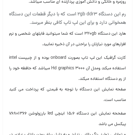
روزمره و خانگی و دانش آموزی پردازنده ای مناسب میباشد.
رم این دستگاه ۲gb ddr3 است که با دیگر قطعات این دستگاه
همخوانی دارد و برای این لپ تاپ کافی بنظر میرسد.
هارد این دستگاه ۳۲۰gb است که شما میتوانید فایلهای شخصی و نرم
افزارهای مورد نیازتان را براحتی در آن ذخیره نمایید.
کارت گرافیک این لپ تاپ بصورت onboard بوده و از چیپست intel
استفاده میکند ومدل آن Hd graphics 3000 میباشد که حافظه خود را
از رم دستگاه استفاده میکند.
صفحه نمایش این دستگاه با توجه به قیمتی که پرداخت می کنید
مناسب است.
صفححه نمایش این دستگاه ۱۵٫۶ اینچی led بارزولوشن ۱۳۶۶×۷۶۸
پیکسل می باشد
و توانایی تولید رنگ بالایی ندارد و به دلیل براق بودن بازتاب زیادی در