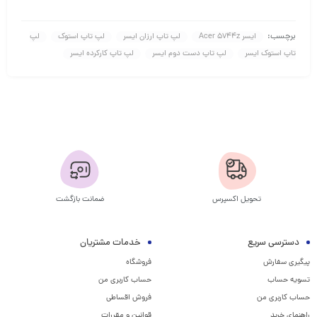
برچسب:
ایسر Acer 5744z
لپ تاپ ارزان ایسر
لپ تاپ استوک
لپ
تاپ استوک ایسر
لپ تاپ دست دوم ایسر
لپ تاپ کارکرده ایسر
تحویل اکسپرس
ضمانت بازگشت
دسترسی سریع
خدمات مشتریان
پیگیری سفارش
فروشگاه
تسویه حساب
حساب کاربری من
حساب کاربری من
فروش اقساطی
راهنمای خرید
قوانین و مقررات