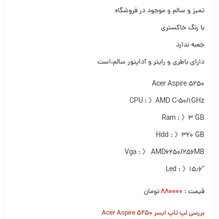
تمیز و سالم و موجود در فروشگاه
با رنگ خاکستری
جعبه ندارد
دارای باطری و رایتر و آداپتور سالم،است
Acer Aspire 5250
CPU : 》AMD C-50/1GHz
Ram : 》۳ GB
Hdd : 》۳۲۰ GB
Vga : 》 AMD6250/256MB
“Led : 》۱۵٫۶
قیمت :
۸۸۰۰۰۰
تومان
بررسی لپ تاپ ایسر Acer Aspire 5250