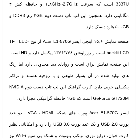
3337U است که سرعت ۱٫۸GHz~2.7GHz و حافظه کش ۳
مگابایتی دارد. همچنین این لپ تاپ دست دوم ۴GB رم DDR3 و
۵۰۰GB هارد دیسک دارد.
صفحه نمایش ۱۵٫۶ اینچی ایسر Acer E1-570G از نوع TFT LED-
backlit LCD است و رزولوشن ۷۶۸*۱۳۶۶ پیکسل دارد و HD است.
این صفحه نمایش براق است و زوایای دید محدودی دارد اما رنگ
های تولید شده در آن بسیار طبیعی و با روحیه هستند و تراکم
پیکسلی خوبی دارد. کارت گرافیک این لپ تاپ دست دوم NVIDIA
GeForce GT720M است که ۱GB حافظه گرافیکی مجزا دارد.
ایسر Acer E1-570G پورت های شبکه، VGA ، HDMI ، دو عدد
پورت USB 2.0 و یک عدد پورت USB 3.0 را دارد و امکاناتی نظیر
کارت خوان، درایو نوری، وبکم، بلوتوث و شبکه بی سیم Wi-Fi نیز