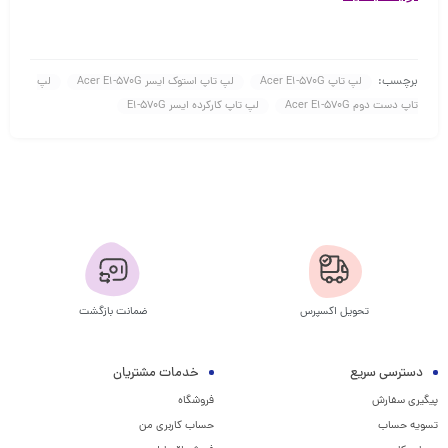
برچسب:
لپ تاپ Acer E1-570G
لپ تاپ استوک ایسر Acer E1-570G
لپ
تاپ دست دوم Acer E1-570G
لپ تاپ کارکرده ایسر E1-570G
تحویل اکسپرس
ضمانت بازگشت
دسترسی سریع
خدمات مشتریان
پیگیری سفارش
فروشگاه
تسویه حساب
حساب کاربری من