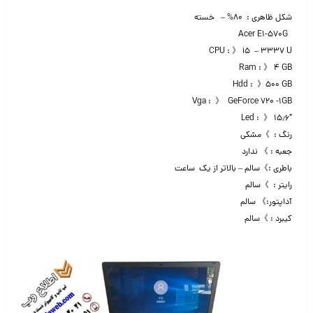
شکل ظاهری : ۸۰% – خسته
Acer E1-570G
CPU : 》 i5 – ۳۳۳۷ U
Ram : 》 ۴ GB
Hdd : 》۵۰۰ GB
Vga : 》 GeForce 720 -1GB
Led : 》 ۱۵٫۶″
رنگ : 》مشکی
جعبه : 》 ندارد
باطری :》سالم – بالاتر از یک ساعت
رایتر : 》سالم
آداپتور:》 سالم
کیبرد : 》سالم