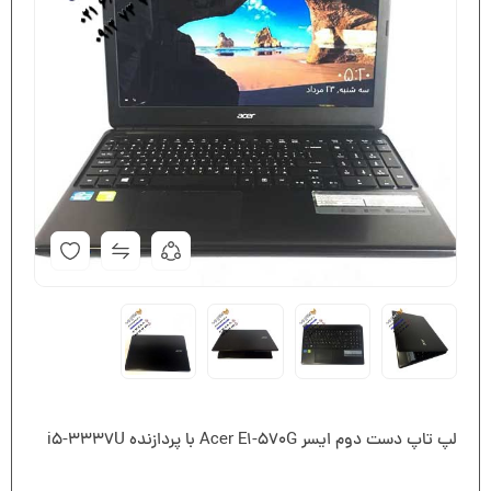
لپ تاپ دست دوم ایسر Acer E1-570G با پردازنده i5-3337U