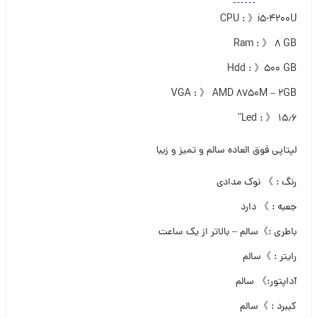
CPU : 》i5-4200U
Ram : 》 ۸ GB
Hdd : 》۵۰۰ GB
VGA : 》 AMD 8750M – 2GB
Led : 》 ۱۵٫۶”
لپتاپی فوق العاده سالم و تمیز و زیبا
رنگ : 》 نوک مدادی
جعبه : 》 دارد
باطری :》سالم – بالاتر از یک ساعت
رایتر : 》سالم
آداپتور:》 سالم
کیبرد : 》سالم