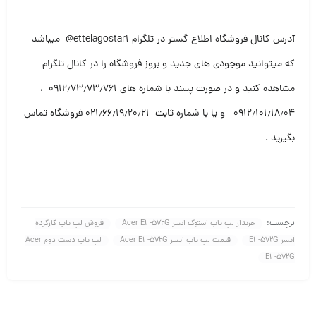
آدرس کانال فروشگاه اطلاع گستر در تلگرام ettelagostar1@ میباشد
که میتوانید موجودی های جدید و بروز فروشگاه را در کانال تلگرام
مشاهده کنید و در صورت پسند با شماره های ۰۹۱۲٫۷۳٫۷۳٫۷۶۱ ،
۰۹۱۲٫۱۰۱٫۱۸٫۰۴ و یا با شماره ثابت ۰۲۱٫۶۶٫۱۹٫۲۰٫۲۱ فروشگاه تماس
بگیرید .
برچسب:
خریدار لپ تاپ استوک ابسر Acer E1 -572G
فروش لپ تاپ کارکرده
ایسر E1 -572G
قیمت لپ تاپ ایسر Acer E1 -572G
لپ تاپ دست دوم Acer
E1 -572G