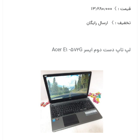
قیمت : 》۱۳٫۲۸۰٫۰۰۰
تخفیف : 》 ارسال رایگان
لپ تاپ دست دوم ایسر Acer E1 -572G