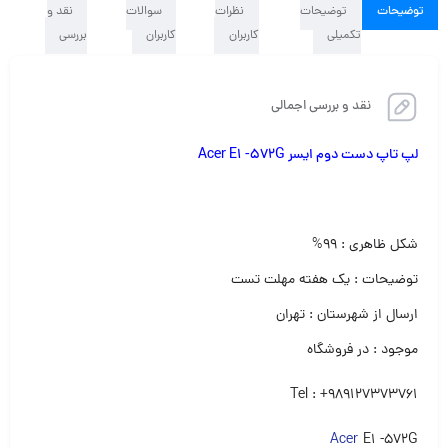
توضیحات
توضیحات
نظرات
سوالات
نقد و
تکمیلی
کاربران
کاربران
بررسی
نقد و بررسی اجمالی
لپ تاپ دست دوم ایسر Acer E1 -572G
شکل ظاهری : ۹۹%
توضیحات : یک هفته مهلت تست
ارسال از شهرستان : تهران
موجود : در فروشگاه
Tel : +989127373761
Acer
E1 -572G