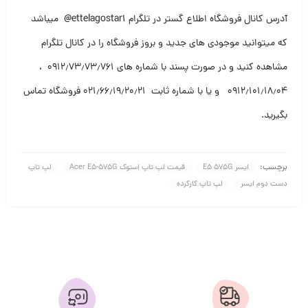
آدرس کانال فروشگاه اطلاع گستر در تلگرام
ettelagostar1@
میباشد
که میتوانید موجودی های جدید و بروز فروشگاه را در کانال تلگرام
مشاهده کنید و در صورت پسند با شماره های ۰۹۱۲٫۷۳٫۷۳٫۷۶۱ ،
۰۹۱۲٫۱۰۱٫۱۸٫۰۴ و یا با شماره ثابت ۰۲۱٫۶۶٫۱۹٫۲۰٫۲۱ فروشگاه تماس
بگیرید.
برچسب:
ایسر E5 575G
قیمت لپ تاپ استوک Acer E5-575G
لپ تاپ
دست دوم ایسر
لپ تاپ کارکرده