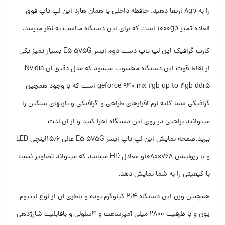
را به ۸gb ارتقا دهید. حافظه داخلی یا همان هارد این لپ تاپ فوق
العاده تمیز ۱۰۰۰gb است که برای این دستگاه مناسب به نظر میرسد.
کارت گرافیک این لپ تاپ دست دوم ایسر E5 575G بسیار تمیز یکی
از نقاط قوت این دستگاه محسوب میشود که مدل دقیق آن Nvidia
geforce 940 mx 2gb up to 4gb ddr5 است که با وجود همچین
گرافیکی شما کلیه نرم افزارهای طراحی و گرافیکی و بازیهای سنگین را
میتوانید براحتی در روی این دستگاه اجرا کنید و از آن لذت
ببرید.صفحه نمایش این لپ تاپ ایسر E5 575G عالی ۱۵٫۶اینچی LED
و با رزولیشن ۷۶۸×۱۰۸۰و معادل HD میباشد که میتواند تصاویر نسبتا
با کیفیتی را به شما نمایش دهد.
همچنین وزن این دستگاه ۲٫۴ کیلوگرم بوده و باطری آن از نوع لیتیوم-
یون و با ظرفیت ۲۸۰۰ میلی آمپرساعت و ۴سلولی و باقابلیت شارژدهی