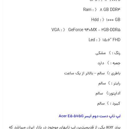
CPU : 》i3-6006U
Ram : 》 ۸ GB DDR4
Hdd : 》۱۰۰۰ GB
VGA : 》 GeForce 940MX – 2GB-DDR5
Led : 》۱۵٫۶” FHD
رنگ : 》 مشکی
جعبه : 》 دارد
باطری :》سالم – بالاتر از یک ساعت
رایتر : 》سالم
آداپتور:》 سالم
کیبرد : 》سالم
لپ تاپ دست دوم ایسر Acer E5 575G
برند acer یکی از قدیمیترین لپ تاپهای موجود در بازار ایران میباشد که