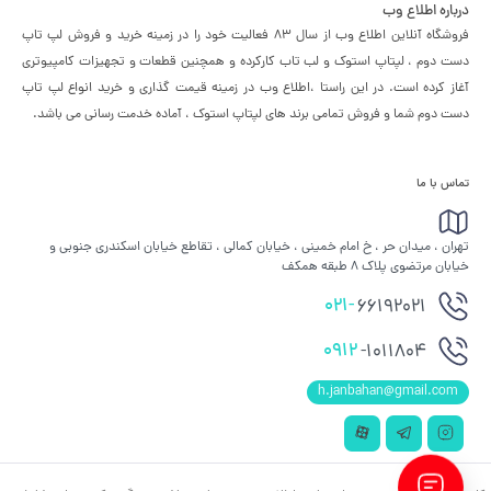
درباره اطلاع وب
فروشگاه آنلاین اطلاع وب از سال 83 فعالیت خود را در زمینه خرید و فروش لپ تاپ
دست دوم ، لپتاپ استوک و لب تاب کارکرده و همچنین قطعات و تجهیزات کامپیوتری
آغاز کرده است. در این راستا ،‌اطلاع وب در زمینه قیمت گذاری و خرید انواع لپ تاپ
دست دوم شما و فروش تمامی برند های لپتاپ استوک ، آماده خدمت رسانی می باشد.
تماس با ما
تهران ، میدان حر ، خ امام خمینی ، خیابان کمالی ، تقاطع خیابان اسکندری جنوبی و
خیابان مرتضوی پلاک 8 طبقه همکف
021-
66192021
0912
-1011804
h.janbahan@gmail.com