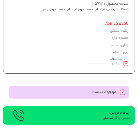
شناسه محصول :
5994
دسته :
لپ تاپ
,
لپ تاپ دست دوم
,
لپ تاپ دست دوم ایسر
Acer E5 575G
رنگ : مشکی
جعبه : دارد
باطری :سالم
رایتر : سالم
آداپتور: سالم
بیشـتر
کیبرد : سالم
موجود نیست
ارتباط با فروش
تماس با کارشناسان