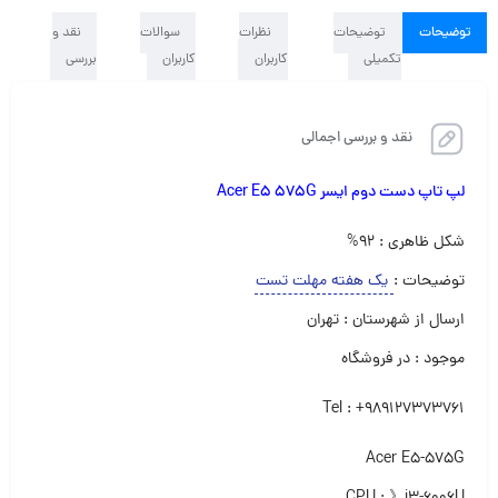
توضیحات
توضیحات
نظرات
سوالات
نقد و
تکمیلی
کاربران
کاربران
بررسی
نقد و بررسی اجمالی
لپ تاپ دست دوم ایسر Acer E5 575G
شکل ظاهری : ۹۲%
توضیحات :
یک هفته مهلت تست
ارسال از شهرستان : تهران
موجود : در فروشگاه
Tel : +989127373761
Acer E5-575G