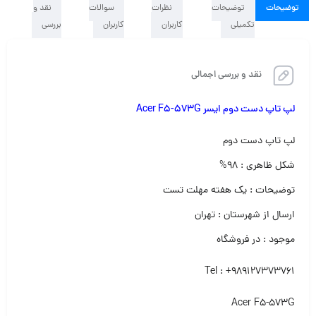
توضیحات
توضیحات
نظرات
سوالات
نقد و
تکمیلی
کاربران
کاربران
بررسی
نقد و بررسی اجمالی
لپ تاپ دست دوم ایسر Acer F5-573G
لپ تاپ دست دوم‌
شکل ظاهری : ۹۸%
توضیحات : یک هفته مهلت تست
ارسال از شهرستان : تهران
موجود : در فروشگاه
Tel : +989127373761
Acer F5-573G