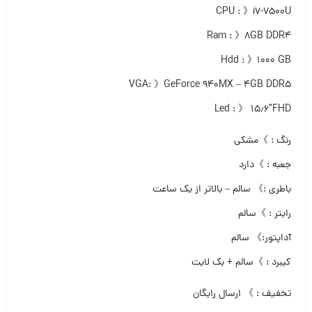
CPU : 》i7-7500U
Ram : 》۸GB DDR4
Hdd : 》۱۰۰۰ GB
VGA: 》GeForce 940MX – 4GB DDR5
Led : 》 ۱۵٫۶″FHD
رنگ : 》مشکی
جعبه : 》دارد
باطری :》 سالم – بالاتر از یک ساعت
رایتر : 》سالم
آداپتور:》 سالم
کیبرد : 》سالم + بک لایت
تخفیف : 》 ارسال رایگان