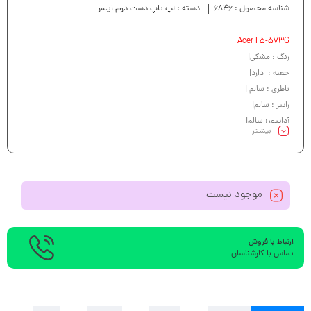
شناسه محصول :
6846
دسته :
لپ تاپ دست دوم ایسر
Acer F5-573G
رنگ : مشکی|
جعبه : دارد|
باطری : سالم |
رایتر : سالم|
آداپتور: سالم|
بیشـتر
کیبرد : سالم |
موجود نیست
ارتباط با فروش
تماس با کارشناسان