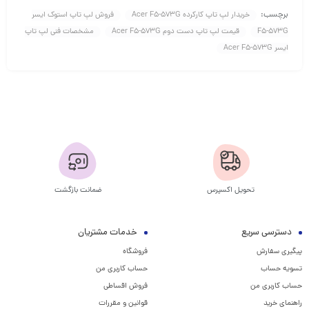
برچسب:
خریدار لپ تاپ کارکرده Acer F5-573G
فروش لپ تاپ استوک ایسر
F5-573G
قیمت لپ تاپ دست دوم Acer F5-573G
مشخصات فنی لپ تاپ
ایسر Acer F5-573G
تحویل اکسپرس
ضمانت بازگشت
دسترسی سریع
خدمات مشتریان
پیگیری سفارش
فروشگاه
تسویه حساب
حساب کاربری من
حساب کاربری من
فروش اقساطی
راهنمای خرید
قوانین و مقررات