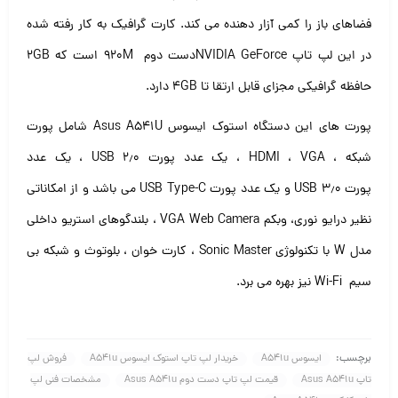
فضاهای باز را کمی آزار دهنده می کند. کارت گرافیک به کار رفته شده
در این لپ تاپ NVIDIA GeForceدست دوم ۹۲۰M است که ۲GB
حافظه گرافیکی مجزای قابل ارتقا تا ۴GB دارد.
پورت های این دستگاه استوک ایسوس Asus A541U شامل پورت
شبکه ، HDMI ، VGA ، یک عدد پورت USB ۲٫۰ ، یک عدد
پورت USB ۳٫۰ و یک عدد پورت USB Type-C می باشد و از امکاناتی
نظیر درایو نوری، وبکم VGA Web Camera ، بلندگوهای استریو داخلی
مدل W با تکنولوژی Sonic Master ، کارت خوان ، بلوتوث و شبکه بی
سیم Wi-Fi نیز بهره می برد.
برچسب:
ایسوس A541u
خریدار لپ تاپ استوک ایسوس A541u
فروش لپ
تاپ Asus A541u
قیمت لپ تاپ دست دوم Asus A541u
مشخصات فنی لپ