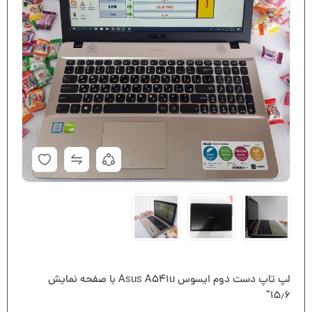
لپ تاپ دست دوم ایسوس Asus A541u با صفحه نمایش
۱۵٫۶″