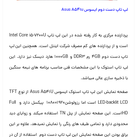
لپ تاپ دست دوم ایسوس Asus A541u
پردازنده مرکزی به کار رفته شده در این لپ تاپ Intel Core i5-7200U
است و از پردازنده های کم مصرف شرکت اینتل است. همچنین این
لپ
تاپ دست دوم
۴GB رم DDR3 و ۱۰۰۰GB هارد دیسک نیز دارد. این
لپ تاپ استوک با این مشخصات فنی مناسب برنامه های نیمه سنگین
با ذخیره سازی عالی میباشد.
صفحه نمایش این لپ تاپ استوک ایسوس Asus A541U از نوع TFT
LED-backlit LCD است اما رزولوشن۱۹۲۰×۱۰۸۰ پیکسل دارد و Full
HDاست. این صفحه نمایش از پنل TN استفاده میکند و زوایای دید
محدودی دارد و تمامی طیف های رنگی را نمایش نمیدهد. علاوه بر این
براق بودن این صفحه نمایش این لپ تاپ دست دوم استفاده از آن در