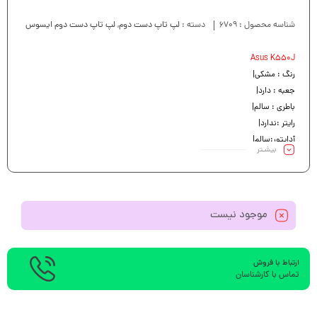
شناسه محصول :
6709
دسته :
لپ تاپ دست دوم
,
لپ تاپ دست دوم ایسوس
Asus K550J
رنگ : مشکی|
جعبه : دارد|
باطری : سالم|
رایتر :ندارد|
آداپتور:سالم|
بیشـتر
کیبرد : سالم|
موجود نیست
ارتباط با فروش
تماس با کارشناسان