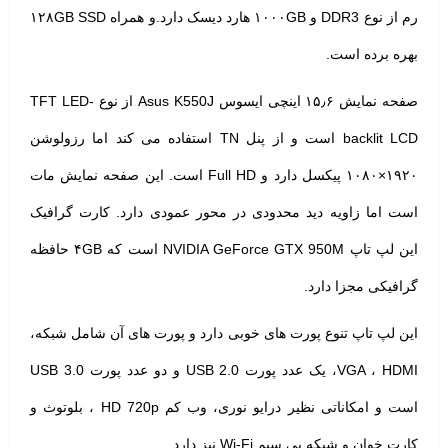
رم از نوع DDR3 و ۱۰۰۰GB هارد دیسک دارد.و همراه ۱۲۸GB SSD
بهره برده است.
صفحه نمایش ۱۵٫۶ اینچی ایسوس Asus K550J از نوع TFT LED-
backlit LCD است و از پنل TN استفاده می کند اما رزولوشن
۱۹۲۰×۱۰۸۰ پیکسل دارد و Full HD است. این صفحه نمایش مات
است اما زاویه دید محدودی در محور عمودی دارد. کارت گرافیک
این لپ تاپ NVIDIA GeForce GTX 950M است که ۴GB حافظه
گرافیکی مجزا دارد.
این لپ تاپ تنوع پورت های خوبی دارد و پورت های آن شامل شبکه،
VGA ، HDMI، یک عدد پورت USB 2.0 و دو عدد پورت USB 3.0
است و امکاناتی نظیر درایو نوری، وب کم HD 720p ، بلوتوث و
کارت خوان و شبکه بی سیم Wi-Fi نیز دارد.