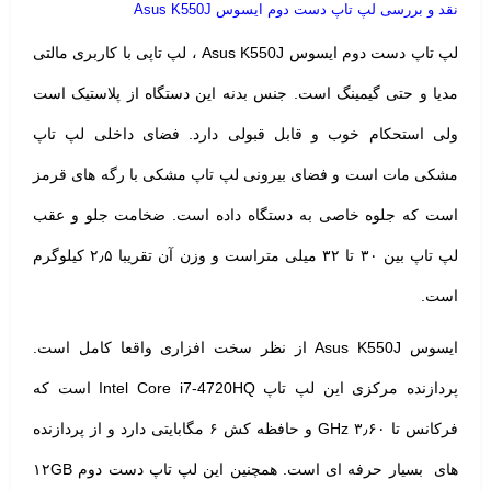
نقد و بررسی لپ تاپ دست دوم ایسوس Asus K550J
لپ تاپ دست دوم
ایسوس
Asus K550J ، لپ تاپی با کاربری مالتی
مدیا و حتی گیمینگ است. جنس بدنه این دستگاه از پلاستیک است
ولی استحکام خوب و قابل قبولی دارد. فضای داخلی لپ تاپ
مشکی مات است و فضای بیرونی لپ تاپ مشکی با رگه های قرمز
است که جلوه خاصی به دستگاه داده است. ضخامت جلو و عقب
لپ تاپ بین ۳۰ تا ۳۲ میلی متراست و وزن آن تقریبا ۲٫۵ کیلوگرم
است.
ایسوس Asus K550J از نظر سخت افزاری واقعا کامل است.
پردازنده مرکزی این لپ تاپ Intel Core i7-4720HQ است که
فرکانس تا ۳٫۶۰ GHz و حافظه کش ۶ مگابایتی دارد و از پردازنده
های بسیار حرفه ای است. همچنین این لپ تاپ دست دوم ۱۲GB