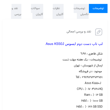
توضیحات
توضیحات
نظرات
سوالات
نقد و
تکمیلی
کاربران
کاربران
بررسی
نقد و بررسی اجمالی
لپ تاپ دست دوم ایسوس Asus K550J
شکل ظاهری : ۹۸%
توضیحات : یک هفته مهلت تست
ارسال از شهرستان : تهران
موجود : در فروشگاه
Tel : +989127373761
Asus K550J
CPU : 》i7 -4720HQ
Ram : 》۱۲ GB
Hdd : 》۱۰۰۰ GB
Hdd : 》۱۲۸ GB SSD