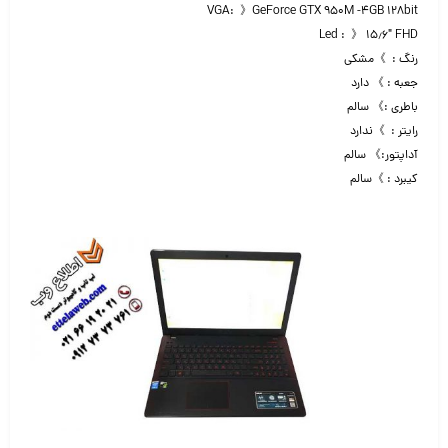
VGA: 》GeForce GTX 950M -4GB 128bit
Led : 》 ۱۵٫۶″ FHD
رنگ : 》مشکی
جعبه : 》 دارد
باطری :》 سالم
رایتر : 》ندارد
آداپتور:》 سالم
کیبرد : 》سالم