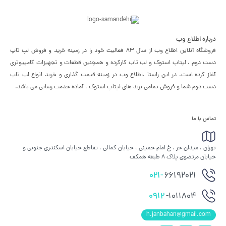
درباره اطلاع وب
فروشگاه آنلاین اطلاع وب از سال 83 فعالیت خود را در زمینه خرید و فروش لپ تاپ
دست دوم ، لپتاپ استوک و لب تاب کارکرده و همچنین قطعات و تجهیزات کامپیوتری
آغاز کرده است. در این راستا ،‌اطلاع وب در زمینه قیمت گذاری و خرید انواع لپ تاپ
دست دوم شما و فروش تمامی برند های لپتاپ استوک ، آماده خدمت رسانی می باشد.
تماس با ما
تهران ، میدان حر ، خ امام خمینی ، خیابان کمالی ، تقاطع خیابان اسکندری جنوبی و
خیابان مرتضوی پلاک 8 طبقه همکف
021-
66192021
0912
-1011804
h.janbahan@gmail.com