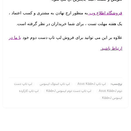
فروشگاه اطلاع وب
به منظور
ارج نهادن به مشتری و کسب اعتماد ،
یک هفته مهلت تست
، برای شما خریداران در نظر گرفته است.
علاوه بر این می توانید برای فروش لپ تاپ دست دوم خود
با ما در
ارتباط باشید.
برچسب:
لپ تاپ Asus K550J
لپ تاپ استوک ایسوس
لپ تاپ دست
دوم Asus K550J
لپ تاپ دست دوم ایسوس K550J
لپ تاپ کارکرده
ایسوس K550J