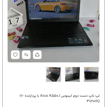
لپ تاپ دست دوم ایسوس Asus K550J با پردازنده i7-
4720HQ