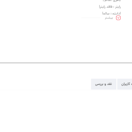
باطری :سالم |
رایتر : فاقد رایتر|
آداپتور: سالم|
بیشـتر
کیبرد : سالم|
کاربران
نقد و بررسی