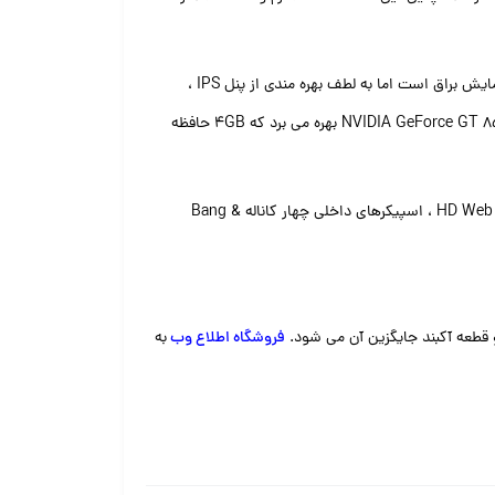
صفحه نمایش ۱۵٫۶ اینچی Asus N550J از نوع IPS LED-backlit LCD است که رزولوشن ۱۹۲۰×۱۰۸۰ است و Full HD است. این صفحه نمایش براق است اما به لطف بهره مندی از پنل IPS ،
زوایای دید در آن محدود نیست و کنتراست و روشنایی و کیفیت تصویر مناسبی دارد. همچنین این لپ تاپ دست دوم از کارت گرافیک NVIDIA GeForce GT 850M بهره می برد که ۴GB حافظه
ایسوس Asus N550J دارای پورت های شبکه ، HDMI و سه عدد پورت USB 3.0 است. همچنین امکاناتی نظیر درایو نوری ، وبکم HD Web Camera ، اسپیکرهای داخلی چهار کاناله Bang &
قطعه آکبند جایگزین آن می شود.
فروشگاه اطلاع وب
به