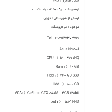
شکل ظاهری : ۹۵%
توضیحات : یک هفته مهلت تست
ارسال از شهرستان : تهران
موجود : در فروشگاه
Tel : +989127373761
Asus N550J
CPU : 》i7 – 4700HQ
Ram : 》 ۱۲ GB
Hdd : 》۲۴۰ GB SSD
Hdd : 》 ۱۰۰۰ GB
VGA: 》GeForce GTX 850M – 4GB 128bit
Led : 》 ۱۵٫۶″ FHD