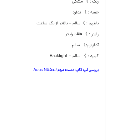
رنگ : 》 مشکی
جعبه : 》 ندارد
باطری : 》سالم – بالاتر از یک ساعت
رایتر : 》 فاقد رایتر
آداپتور:》 سالم
کیبرد : 》 سالم + Backlight
بررسی لپ تاپ دست دوم Asus N550J