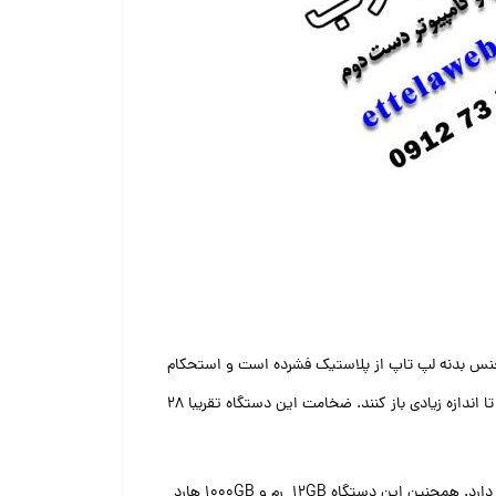
ت. جنس بدنه لپ تاپ از پلاستیک فشرده است و استحکام
قابل قبولی دارد. لولاها بسیار محکم و مقاوم هستند و به خوبی صفحه نمایش را در سر جای خود نگه داشته اند و میتوانند صفحه نمایش را تا اندازه زیادی باز کنند. ضخامت این دستگاه تقریبا ۲۸
پردازنده مرکزی به کار رفته شده در این لپ تاپ Intel Core i7-4700HQ که فرکانس ۲٫۴۰GHz up to 3.40 GHz و حافظه کش ۶ مگابایتی دارد. همچنین این دستگاه ۱۲GB رم و ۱۰۰۰GB هارد