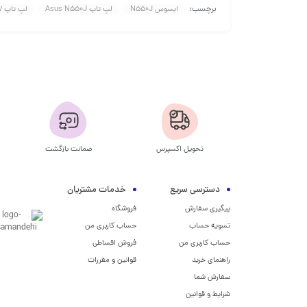
برچسب:
ایسوس N550J
لپ تاپ Asus N550J
لپ تاپ i7
تحویل اکسپرس
ضمانت بازگشت
دسترسی سریع
خدمات مشتریان
پیگیری سفارش
فروشگاه
تسویه حساب
حساب کاربری من
حساب کاربری من
فروش اقساطی
راهنمای خرید
قوانین و مقررات
سفارش شما
شرایط و قوانین