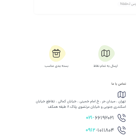
N550
ارسال به تمام نقاط
بسته بندی مناسب
تماس با ما
تهران ، میدان حر ، خ امام خمینی ، خیابان کمالی ، تقاطع خیابان
اسکندری جنوبی و خیابان مرتضوی پلاک 8 طبقه همکف
021-
66192021
0912
-1011804