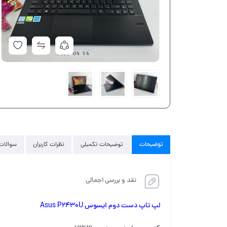
توضیحات
توضیحات تکمیلی
نظرات کاربران
سوالات 
نقد و بررسی اجمالی
لپ تاپ دست دوم ایسوس Asus P2430U