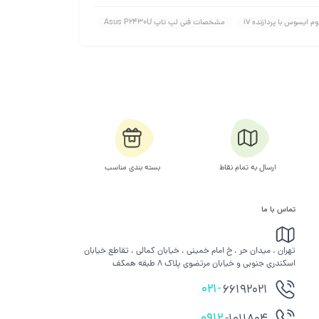
ایسوس با پردازنده i7
مشخصات فنی لپ تاپ Asus P2430U
ارسال به تمام نقاط
بسته بندی مناسب
تماس با ما
تهران ، میدان حر ، خ امام خمینی ، خیابان کمالی ، تقاطع خیابان
اسکندری جنوبی و خیابان مرتضوی پلاک 8 طبقه همکف
021-
66192021