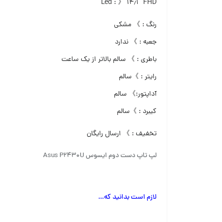
Led : 》 ۱۴٫۱″ FHD
رنگ : 》 مشکی
جعبه : 》 ندارد
باطری : 》 سالم بالاتر از یک ساعت
رایتر : 》سالم
آداپتور:》 سالم
کیبرد : 》سالم
تخفیف : 》 ارسال رایگان
لپ تاپ دست دوم ایسوس Asus P2430U
لازم است بدانید که
…