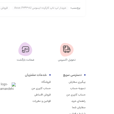
برچسب:
خریدار لپ تاپ کارکرده ایسوس Asus P2430U
فروش لپ ت
تحویل اکسپرس
ضمانت بازگشت
دسترسی سریع
خدمات مشتریان
پیگیری سفارش
فروشگاه
تسویه حساب
حساب کاربری من
حساب کاربری من
فروش اقساطی
راهنمای خرید
قوانین و مقررات
سفارش شما
شرایط و قوانین