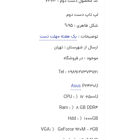
کد محصول دست دوم : ۶۳۶۳
لپ تاپ دست دوم‌
شکل ظاهری : ۹۵%
توضیحات :
یک هفته مهلت تست
ارسال از شهرستان : تهران
موجود : در فروشگاه
Tel : +989127373761
Asus
P2430U
CPU : 》i7 -6500U
Ram : 》۸ GB DDR4
Hdd : 》۱۰۰۰GB
VGA: 》 GeForce 920M – 2GB