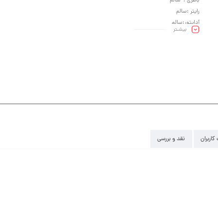
باطری : سالم
رایتر :سالم
آداپتور:سالم
بیشـتر
کیبرد :سالم
کاربران
نقد و بررسی