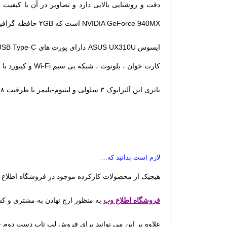
دقت و روشنایی بالایی دارد و تصاویر در آن با کیفیت ب
NVIDIA GeForce 940MX است که ۲GB حافظه گرافیکی مجزا دارد.
کارت خوان ، بلوتوث ، شبکه بی سیم Wi-Fi و کیبورد با نور پس زمینه و بلندگوهای استریو داخلی با تکنولوژی SonicMaster نیز بهره می برد. البته این دستگاه فاقد درایو نوری است.
باتری این آلترابوک ۳ سلولی و لیتیوم-پلیمر با ظرفیت ۴۸ وات‌ ساعت است.
لازم است بدانید که…
هیچیک از محصولات کارکرده موجود در فروشگاه اطلاع 
فروشگاه اطلاع وب
به منظور ارج نهادن به مشتری و 
علاوه بر این می توانید برای فروش لپ تاپ دست دوم 