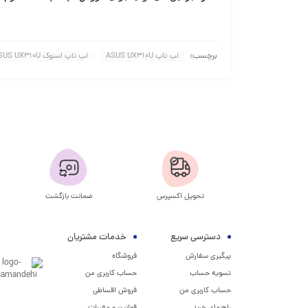
برچسب:
لپ تاپ ASUS UX310U
لپ تاپ استوک ASUS UX310U
تحویل اکسپرس
ضمانت بازگشت
دسترسی سریع
خدمات مشتریان
پیگیری سفارش
فروشگاه
تسویه حساب
حساب کاربری من
حساب کاربری من
فروش اقساطی
راهنمای خرید
قوانین و مقررات