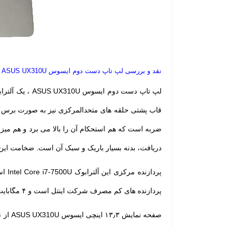
نقد و بررسی لپ تاپ دست دوم ایسوس ASUS UX310U
لپ تاپ دست دوم
ایسوس
ASUS UX310U
قاب پشتی حلقه های متحدالمرکزی نیز به صورت برس خو
دریافت، بدنه بسیار باریک و سبک آن است. ضخامت این آلترابوک‌ ۱٫۸ سانتی متر و وزن آن ۴
پردازنده های کم مصرف شرکت اینتل است و ۴ مگابایت نیز حافظه کش دارد. همچنین این آلترابوک ۱۲GB رم DDR4 و ۵۰۰GB حافظه هارددیسک