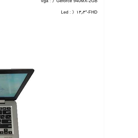
Vga : 》Geforce 940MX-2GB
Led : 》۱۳٫۳″-FHD