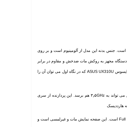
ه فرد است. جنس بدنه این مدل از آلومینیوم است و بر روی
ن دستگاه مجهز به روکش مات ضدخش و مقاوم در برابر
ضربه است که هم استحکام آن را بالا می برد و هم میزان جذب اثر انگشت و لکه و کثیفی را کاهش می دهد. نکته قابل توجه دیگر در ایسوس ASUS UX310U که در نگاه اول می توان آن را
پردازنده مرکزی این آلترابوک‌ Intel Core i7-7500U است که فرکانس ۲٫۷GHz دارد که به لطف فناوری Turbo Boost این فرکانس می تواند به ۳٫۵GHz هم برسد. این پردازنده از سری
صفحه نمایش ۱۳٫۳ اینچی ایسوس ASUS UX310U از نوع TFT LED-backlit LCD است که رزولوشن ۱۹۲۰×۱۰۸۰ پیکسل دارد و Full HD است. این صفحه نمایش مات و غیرلمسی است و