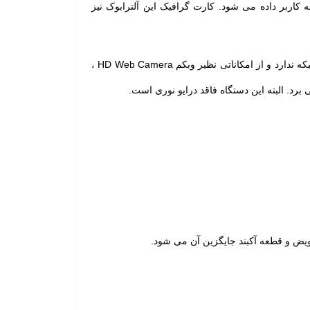
به کاربر داده می شود. کارت گرافیک این آلترابوک نیز
ایسوس ASUS UX310U دارای پورت های HDMI ، USB Type-C ، یک عدد پورت USB 2.0 و دو عدد پورت USB 3.0 است و پورت شبکه ندارد و از امکاناتی نظیر وبکم HD Web Camera ،
یض و قطعه آکبند جایگزین آن می شود.