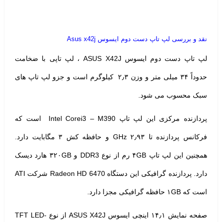
نقد و بررسی لپ تاپ دست دوم ایسوس Asus x42j
لپ تاپ دست دوم
ایسوس
ASUS X42J ، لپ تاپی با ضخامت
حدوداً ۳۴ میلی متر و وزن ۲٫۳ کیلوگرم است و جزو لپ تاپ های
سبک محسوب می شود.
پردازنده مرکزی این لپ تاپ Intel Core
i3 – M390
است که
فرکانس پردازنده تا ۲٫۹۳ GHz و حافظه کش ۳ مگابایت دارد.
همچنین این لپ تاپ ۴GB رم از نوع DDR3 و ۳۲۰GB هارد دیسک
دارد. پردازنده گرافیکی این دستگاه Radeon HD 6470 شرکت ATI
است که ۱GB حافظه گرافیکی مجزا دارد.
صفحه نمایش ۱۴٫۱ اینچی ایسوس ASUS X42J از نوع TFT LED-