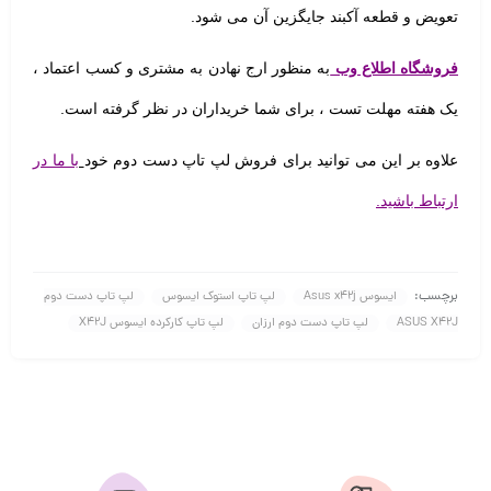
تعویض و قطعه آکبند جایگزین آن می شود.
فروشگاه اطلاع وب
به منظور ارج نهادن به مشتری و کسب اعتماد ،
یک هفته مهلت تست
، برای شما خریداران در نظر گرفته است.
علاوه بر این می توانید برای فروش لپ تاپ دست دوم خود
با ما در
ارتباط باشید.
برچسب:
ایسوس Asus x42j
لپ تاپ استوک ایسوس
لپ تاپ دست دوم
ASUS X42J
لپ تاپ دست دوم ارزان
لپ تاپ کارکرده ایسوس X42J