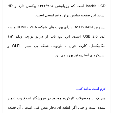
backlit LCD است که رزولوشن ۷۶۸*۱۳۶۶ پیکسل دارد و HD
است. این صفحه نمایش براق و غیرلمسی است.
ایسوس ASUS X42J دارای پورت های شبکه، HDMI ، VGA و سه
عدد USB 2.0 است. این لپ تاپ از درایو نوری، وبکم ۱٫۳
مگاپیکسل، کارت خوان ، بلوتوث، شبکه بی سیم Wi-Fi و
اسپیکرهای استریو نیز بهره می برد.
لازم است بدانید که…
هیچیک از محصولات کارکرده موجود در فروشگاه اطلاع وب تعمیر
نشده است و حتی اگر قطعه ای دچار نقص فنی است ، آن قطعه