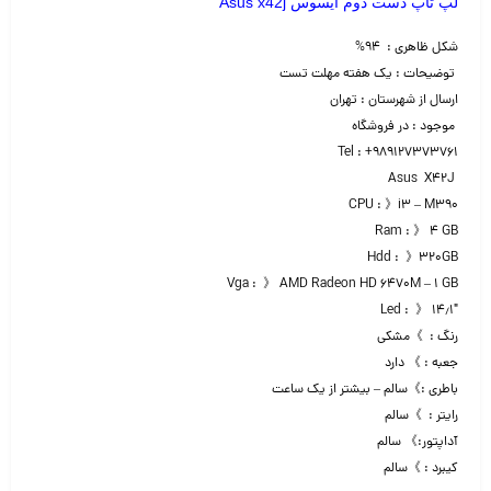
لپ تاپ دست دوم ایسوس Asus x42j
شکل ظاهری : ۹۴%
توضیحات : یک هفته مهلت تست
ارسال از شهرستان : تهران
موجود : در فروشگاه
Tel : +989127373761
Asus X42J
CPU : 》i3 – M390
Ram : 》 ۴ GB
Hdd : 》۳۲۰GB
Vga : 》 AMD Radeon HD 6470M – 1 GB
Led : 》 ۱۴٫۱″
رنگ : 》مشکی
جعبه : 》 دارد
باطری :》سالم – بیشتر از یک ساعت
رایتر : 》سالم
آداپتور:》 سالم
کیبرد : 》سالم