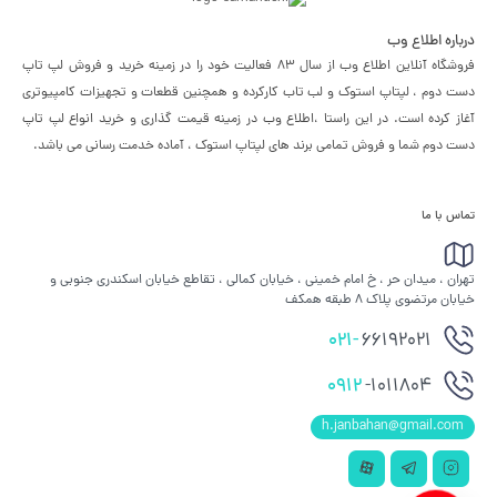
درباره اطلاع وب
فروشگاه آنلاین اطلاع وب از سال 83 فعالیت خود را در زمینه خرید و فروش لپ تاپ
دست دوم ، لپتاپ استوک و لب تاب کارکرده و همچنین قطعات و تجهیزات کامپیوتری
آغاز کرده است. در این راستا ،‌اطلاع وب در زمینه قیمت گذاری و خرید انواع لپ تاپ
دست دوم شما و فروش تمامی برند های لپتاپ استوک ، آماده خدمت رسانی می باشد.
تماس با ما
تهران ، میدان حر ، خ امام خمینی ، خیابان کمالی ، تقاطع خیابان اسکندری جنوبی و
خیابان مرتضوی پلاک 8 طبقه همکف
021-
66192021
0912
-1011804
h.janbahan@gmail.com