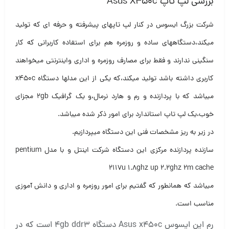
بررسی لپ تاپ Asus X450c
شرکت بزرگ ایسوس در کنار لپ تاپهای پیشرفته و حرفه ای که تولید
میکند،دستگاههای ساده و روزمره هم برای استفاده کاربرانی که کار
سنگینی ندارند و فقط برای مصارف روزمره و اداری واینترنتی میخواهند
کاربری داشته باشد تولید میکند،که یکی از این مدلها دستگاه x450c
میباشد که با پردازنده و رم و هارد نرمال،و یک گرافیک ۲gb مجزای
خوب،یک لپ تاپ استاندارد برای امور ذکر شده میباشد.
در زیر به ریز مشخصات فنی این دستگاه میپردازیم.
سازنده پردازنده مرکزی این دستگاه شرکت اینتل و با مدل pentium
2117u 1.8ghz up 2.2ghz 2m cache
میباشد که همانطور که گفتیم برای امور روزمره و اداری و دانش آموزی
مناسب است.
رم این ایسوس Asus x450c دستگاه ۴gb ddr3 است که در