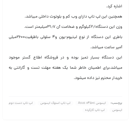
اشاره کرد.
همچنین این لپ تاپ دارای وب کم و بلوتوث داخلی میباشد.
وزن این دستگاه۲٫۱کیلوگرم و ضخامت آن ۳۱٫۷میلیمتر است.
باطری این دستگاه از نوع لیتیوم-یون و۴ سلولی باظرفیت۲۶۰۰میلی
آمپر ساعت میباشد.
این دستگاه بسیار تمیز بوده و در فروشگاه اطلاع گستر موجود
میباشد،برای اطمینان خاطر شما یک هفته مهلت تست و گارانتی به
خریدار محترم نیز داده میشود.
برچسب:
ایسوس Asus x450c
لپ تاپ استوک ایسوس
لپ تاپ دست دوم
ایسوس
لپ تاپ کارکرده