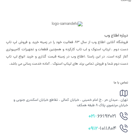
پرداخت
درباره اطلاع وب
فروشگاه آنلاین اطلاع وب از سال 83 فعالیت خود را در زمینه خرید و فروش لپ تاپ
دست دوم ، لپتاپ استوک و لب تاب کارکرده و همچنین قطعات و تجهیزات کامپیوتری
آغاز کرده است. در این راستا ،‌اطلاع وب در زمینه قیمت گذاری و خرید انواع لپ تاپ
دست دوم شما و فروش تمامی برند های لپتاپ استوک ، آماده خدمت رسانی می باشد.
تماس با ما
تهران ، میدان حر ، خ امام خمینی ، خیابان کمالی ، تقاطع خیابان اسکندری جنوبی و
خیابان مرتضوی پلاک 8 طبقه همکف
021-
66192021
0912
-1011804