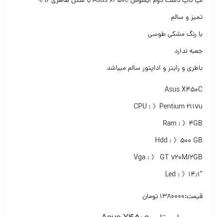
لپ تاپ دست دوم ایسوس Asus x450c با شکل ظاهری ۹۶%
تمیز و سالم
با رنگ مشکی طوسی
جعبه ندارد
باطری و رایتر و اداپتور سالم میباشد
Asus X450C
CPU : 》Pentium 2117u
Ram : 》۴GB
Hdd : 》۵۰۰ GB
Vga : 》 GT 720M/2GB
Led : 》۱۴٫۱″
قیمت:۱۳۸۰۰۰۰ تومان