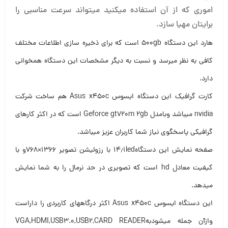
اموری که از آن استفاده میکنید میتواند سرعت مناسبی را
برایتان مهیا سازد.
هارد این دستگاه ۵۰۰gb است که برای ذخیره سازی اطلاعات مختلف
کافی به نظر میرسد و نسبت به دیگر مشخصات این دستگاه همخوانی
دارد.
کارت گرافیک این دستگاه ایسوس Asus x450c هم ساخت شرکت
nvidia میباشد وبامدل Geforce gt720m 2gb است که در اکثر کارهای
گرافیکی پاسخگوی نیاز شما کاربران عزیز میباشد.
صفحه نمایش این دستگاه۱۴٫۱led با رزولیشن تصویر ۱۳۶۶×۷۶۸و با
کیفیت معادل hd است که تصویری در حد نرمال را به شما نمایش
میدهد.
این دستگاه ایسوس Asus x450c اکثر درگاههای کاربردی را داراست
وازآن جمله میشودبهVGA,HDMI,USB3.0,USB2,CARD READER