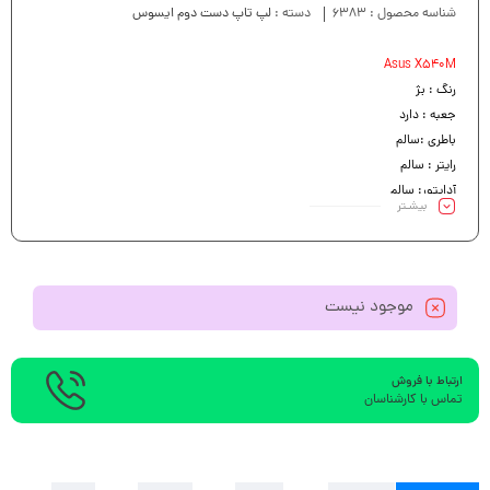
شناسه محصول :
6383
دسته :
لپ تاپ دست دوم ایسوس
Asus X540M
رنگ : بژ
جعبه : دارد
باطری :سالم
رایتر : سالم
آداپتور: سالم
بیشـتر
کیبرد :سالم
موجود نیست
ارتباط با فروش
تماس با کارشناسان