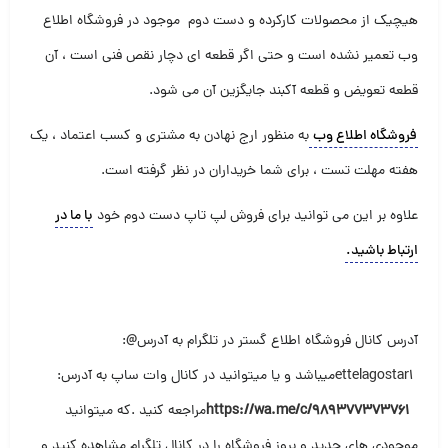
هیچیک از محصولات کارکرده و دست دوم موجود در فروشگاه اطلاع
وب تعمیر نشده است و حتی اگر قطعه ای دچار نقص فنی است ، آن
قطعه تعویض و قطعه آکبند جایگزین آن می شود
.
فروشگاه اطلاع وب
به منظور ارج نهادن به مشتری و کسب اعتماد ، یک
هفته مهلت تست ، برای شما خریداران در نظر گرفته است
.
علاوه بر این می توانید برای فروش لپ تاپ دست دوم خود
با ما در
ارتباط باشید
.
آدرس کانال فروشگاه اطلاع گستر در تلگرام به آدرس
@
:
ettelagostar1
میباشد و یا میتوانید در کانال وات ساپ به آدرس
:
https://wa.me/c/989377373761
مراجعه کنید .که میتوانید
موجودی های جدید و بروز فروشگاه را در کانال تلگرام مشاهده کنید و