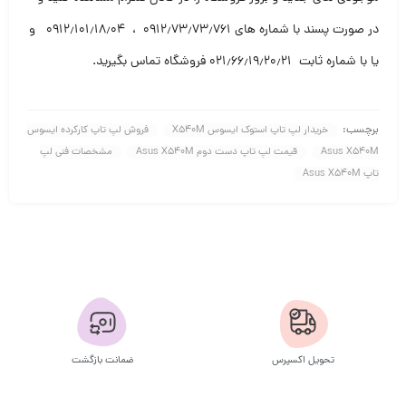
در صورت پسند با شماره های ۰۹۱۲٫۷۳٫۷۳٫۷۶۱ ، ۰۹۱۲٫۱۰۱٫۱۸٫۰۴ و
یا با شماره ثابت ۰۲۱٫۶۶٫۱۹٫۲۰٫۲۱ فروشگاه تماس بگیرید
.
برچسب:
خریدار لپ تاپ استوک ایسوس X540M
فروش لپ تاپ کارکرده ایسوس
Asus X540M
قیمت لپ تاپ دست دوم Asus X540M
مشخصات فنی لپ
تاپ Asus X540M
تحویل اکسپرس
ضمانت بازگشت