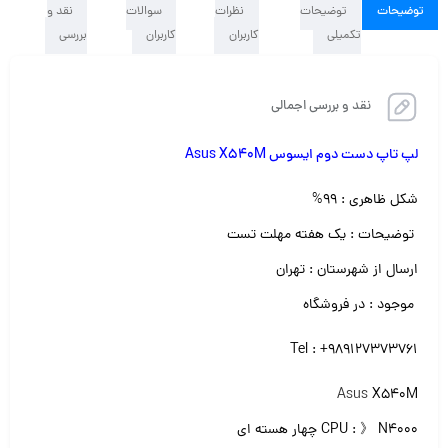
توضیحات
توضیحات
نظرات
سوالات
نقد و
تکمیلی
کاربران
کاربران
بررسی
نقد و بررسی اجمالی
لپ تاپ دست دوم ایسوس Asus X540M
شکل ظاهری : ۹۹%
توضیحات : یک هفته مهلت تست
ارسال از شهرستان : تهران
موجود : در فروشگاه
Tel : +989127373761
Asus
X540M
CPU : 》 N4000 چهار هسته ای