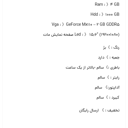
Ram : 》۴ GB
Hdd : 》۱۰۰۰ GB
Vga : 》GeForce Mx110 – 2 GB GDDR5
Led : 》 ۱۵٫۶″ (۱۹۲۰×۱۰۸۰) صفحه نمایش مات
رنگ : 》بژ
جعبه : 》دارد
باطری :》سالم -بالاتر از یک ساعت
رایتر : 》سالم
آداپتور:》 سالم
کیبرد : 》سالم
تخفیف : 》 ارسال رایگان