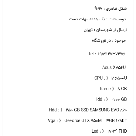
شکل ظاهری : ۹۷%
توضیحات : یک هفته مهلت تست
ارسال از شهرستان : تهران
موجود : در فروشگاه
Tel : +989127373761
Asus
X756U
CPU : 》i7-6500U
Ram : 》 ۸ GB
Hdd : 》 ۲۰۰۰ GB
Hdd : 》 ۲۵۰ GB SSD SAMSUNG EVO 860
Vga : 》 GeForce GTX 950M – 4GB 128bit
Led : 》 ۱۷٫۳″ FHD