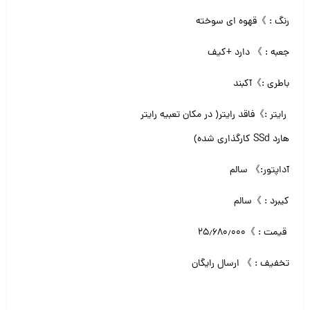
رنگ : 》قهوه ای سوخته
جعبه : 》 دارد +کیف
باطری :》آکبند
رایتر :》فاقد رایتر( در مکان‌ تعبیه رایتر
هارد SSd کارگذاری شده)
آداپتور:》 سالم
کیبرد : 》سالم
قیمت : 》۲۵٫۶۸۰٫۰۰۰
تخفیف : 》 ارسال رایگان