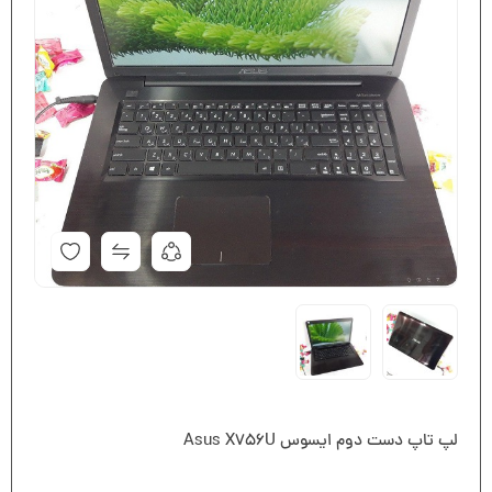
لپ تاپ دست دوم ایسوس Asus X756U