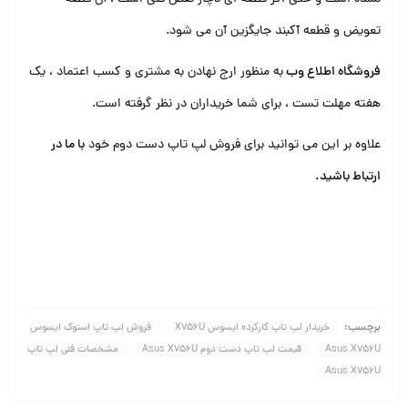
تعویض و قطعه آکبند جایگزین آن می شود.
فروشگاه اطلاع وب
به منظور ارج نهادن به مشتری و کسب اعتماد ، یک
هفته مهلت تست ، برای شما خریداران در نظر گرفته است.
علاوه بر این می توانید برای فروش لپ تاپ دست دوم خود
با ما در
ارتباط باشید
.
برچسب:
خریدار لپ تاپ کارکرده ایسوس X756U
فروش لپ تاپ استوک ایسوس
Asus X756U
قیمت لپ تاپ دست دوم Asus X756U
مشخصات فنی لپ تاپ
Asus X756U