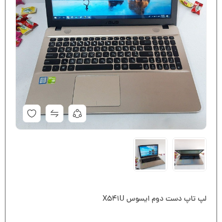
لپ تاپ دست دوم ایسوس X541U