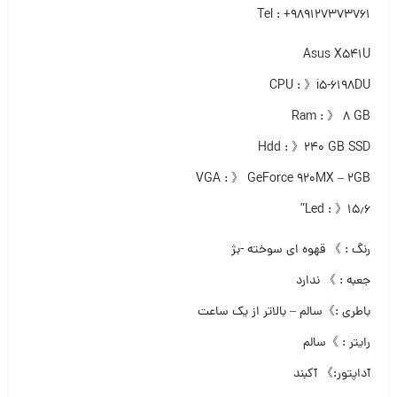
Tel : +989127373761
Asus X541U
CPU : 》i5-6198DU
Ram : 》 ۸ GB
Hdd : 》۲۴۰ GB SSD
VGA : 》 GeForce 920MX – 2GB
Led : 》۱۵٫۶”
رنگ : 》 قهوه ای سوخته -بژ
جعبه : 》 ندارد
باطری :》سالم – بالاتر از یک ساعت
رایتر : 》سالم
آداپتور:》 آکبند