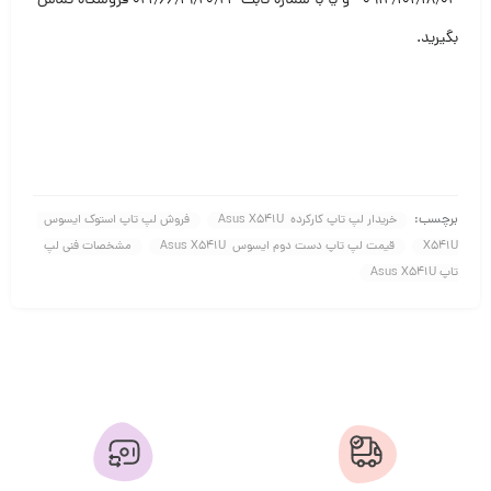
۰۹۱۲٫۱۰۱٫۱۸٫۰۴ و یا با شماره ثابت ۰۲۱٫۶۶٫۱۹٫۲۰٫۲۱ فروشگاه تماس
بگیرید.
برچسب:
خریدار لپ تاپ کارکرده Asus X541U
فروش لپ تاپ استوک ایسوس
X541U
قیمت لپ تاپ دست دوم ایسوس Asus X541U
مشخصات فنی لپ
تاپ Asus X541U