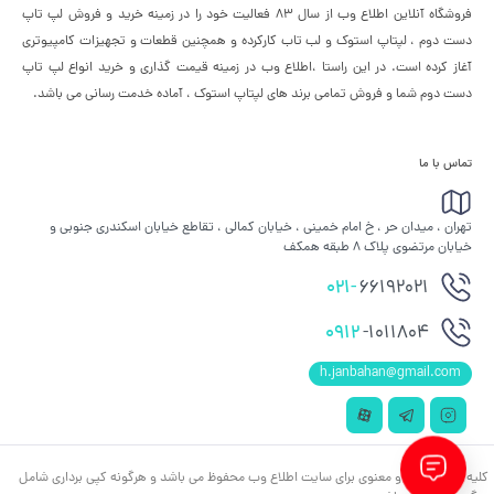
فروشگاه آنلاین اطلاع وب از سال 83 فعالیت خود را در زمینه خرید و فروش لپ تاپ
دست دوم ، لپتاپ استوک و لب تاب کارکرده و همچنین قطعات و تجهیزات کامپیوتری
آغاز کرده است. در این راستا ،‌اطلاع وب در زمینه قیمت گذاری و خرید انواع لپ تاپ
دست دوم شما و فروش تمامی برند های لپتاپ استوک ، آماده خدمت رسانی می باشد.
تماس با ما
تهران ، میدان حر ، خ امام خمینی ، خیابان کمالی ، تقاطع خیابان اسکندری جنوبی و
خیابان مرتضوی پلاک 8 طبقه همکف
021-
66192021
0912
-1011804
h.janbahan@gmail.com
کلیه حقوق مادی و معنوی برای سایت اطلاع وب محفوظ می باشد و هرگونه کپی برداری شامل