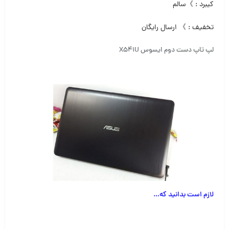
کیبرد : 》سالم
تخفیف : 》 ارسال رایگان
لپ تاپ دست دوم ایسوس X541U
لازم است بدانید که
…