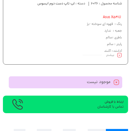
شناسه محصول :
6026
دسته :
لپ تاپ دست دوم ایسوس
Asus X541U
رنگ : قهوه ای سوخته -بژ
جعبه : ندارد
باطری :سالم
رایتر : سالم
آداپتور: آکبند
بیشـتر
کیبرد : سالم
موجود نیست
ارتباط با فروش
تماس با کارشناسان