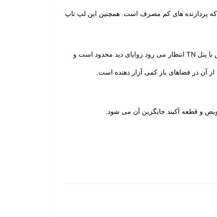
Dell INS نمونه بسیار کاملی است. این لپ تاپ به پردازنده Intel Core i5-6200U مجهز است که پردازنده های کم مصرف است. همچنین این لپ تاپ
دل Dell 5559 از یک صفحه نمایش ۱۵٫۶ اینچی استفاده میکند که از نوع TFT LED-backlit LCD است و همانطور که از صفحات نمایش با پنل TN انتظار می رود زوایای دید محدود است و
یض و قطعه آکبند جایگزین آن می شود.