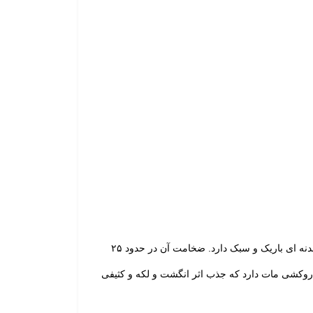
INSPIRON 15-5559 ، لپ تاپی میان رده با کاربری عمومی و حتی مالتی مدیا است. این لپ تاپ ظاهر زیبا و بدنه ای باریک و سبک دارد. ضخامت آن در حدود ۲۵
 دستگاه روکشی مات دارد که جذب اثر انگشت و لکه و کثیفی