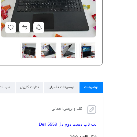
توضیحات
توضیحات تکمیلی
نظرات کاربران
سوالات 
نقد و بررسی اجمالی
لپ تاپ دست دوم دل Dell 5559
شکل ظاهری :۹۷%