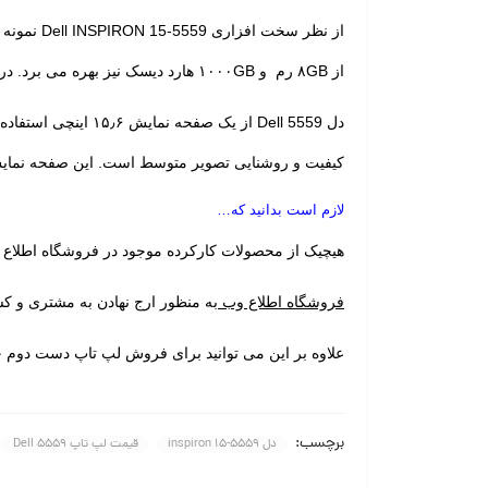
از ۸GB رم و ۱۰۰۰GB هارد دیسک نیز بهره می برد. در بخش گرافیک هم ما شاهد کارت گرافیکAMD R5 M335 – 2GB میباشد.
کیفیت و روشنایی تصویر متوسط است. این صفحه نمایش رزولوشن ۷۶۸*۱۳۶۶ پیکسل دارد و HD است و روکش براق دارد و استفاده از آن در ف
لازم است بدانید که…
هیچیک از محصولات کارکرده موجود در فروشگاه اطلاع 
فروشگاه اطلاع وب
به منظور ارج نهادن به مشتری و ک
علاوه بر این می توانید برای فروش لپ تاپ دست دوم 
برچسب:
دل inspiron 15-5559
قیمت لپ تاپ Dell 5559