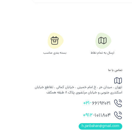
ارسال به تمام نقاط
بسته بندی مناسب
تماس با ما
تهران ، میدان حر ، خ امام خمینی ، خیابان کمالی ، تقاطع خیابان
اسکندری جنوبی و خیابان مرتضوی پلاک 8 طبقه همکف
021-
66192021
0912
-1011804
h.janbahan@gmail.com