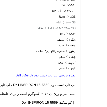
Dell 5559
CPU : 》 i5-6200 U
Ram : 》۸GB
Hdd : 》۱۰۰۰ GB
VGA: 》AMD R5 M335 – 2GB
Led : 》۱۵٫۶″
رنگ : 》 مشکی
جعبه : 》 ندارد
باطری :》سالم – بالاتر از یک ساعت
رایتر : 》سالم
آداپتور:》 سالم
کیبرد : 》سالم
نقد و بررسی لپ تاپ دست دوم دل Dell 5559
لپ تاپ دست دوم
Dell
میلی متر و وزن آن ۲٫۱۶ کیلوگرم 
را کم میکند. Dell INSPIRON 15-5559