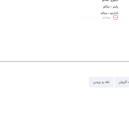
باطری :سالم
رایتر : سالم
آداپتور: سالم
بیشـتر
کیبرد :سالم
کاربران
نقد و بررسی