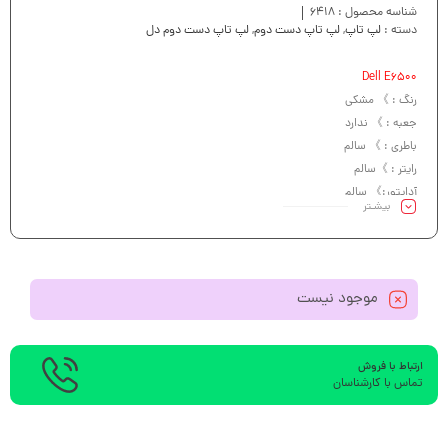
شناسه محصول :
6418
دسته :
لپ تاپ
,
لپ تاپ دست دوم
,
لپ تاپ دست دوم دل
Dell E6500
رنگ : 》 مشکی
جعبه : 》 ندارد
باطری : 》 سالم
رایتر : 》سالم
آداپتور:》 سالم
بیشـتر
کیبرد : 》سالم
موجود نیست
ارتباط با فروش
تماس با کارشناسان