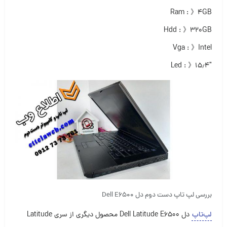
Ram : 》۴GB
Hdd : 》۳۲۰GB
Vga : 》Intel
Led : 》۱۵٫۴″
بررسی لپ تاپ دست دوم دل Dell E6500
لپ‌تاپ
دل Dell Latitude E6500 محصول دیگری از سری Latitude