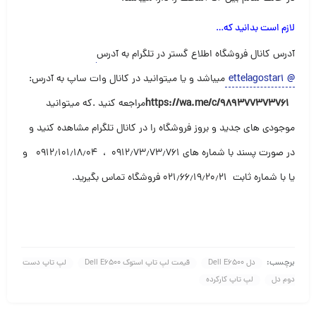
لازم است بدانید که
…
آدرس کانال فروشگاه اطلاع گستر در تلگرام به آدرس
@
ettelagostar1
میباشد و یا میتوانید در کانال وات ساپ به آدرس
:
https://wa.me/c/989377373761
مراجعه کنید .که میتوانید
موجودی های جدید و بروز فروشگاه را در کانال تلگرام مشاهده کنید و
در صورت پسند با شماره های ۰۹۱۲٫۷۳٫۷۳٫۷۶۱ ، ۰۹۱۲٫۱۰۱٫۱۸٫۰۴ و
یا با شماره ثابت ۰۲۱٫۶۶٫۱۹٫۲۰٫۲۱ فروشگاه تماس بگیرید
.
برچسب:
دل Dell E6500
قیمت لپ تاپ استوک Dell E6500
لپ تاپ دست
دوم دل
لپ تاپ کارکرده