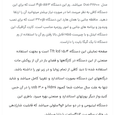
مدل Duo P8600 میباشد. رم این دستگاه ۴gb ddr3 است که برای این
دستگاه کافی به نظر میرسد،اما در صورت نیاز بیشتر میتوانید آن را ارتقا
دهید. حافظه جانبی یا همان هارد این دستگاه ۳۲۰gb است که برای نصب
ویندوز و برنامه های جانبی و امور روزمره مناسب است. کارت گرافیک این
دستگاه اینتل و با چیپست H55 قابل بالا رفتن رم آن با استفاده از رم
دستگاه تا یک گیگا بایت را داراست.
صفحه نمایش این دستگاه ۱۵٫۴ Tft lcd است و بجهت استفاده
صنعتی از این دستگاه در کارگاهها و فضای باز در آن از روکش مات
استفاده شده تا دید کافی از تمام زوایا و در زیر نور را داشته باشد.
درگاههای این دستگاه بصورت استاندارد و تقریبا کامل میباشد و شاید
تنها به علت سال ساخت شما کمبود Hdmi و usb 3.0 را در آن حس
کنید،واز دیگر پورتهای استاندارد و صنعتی بهره میبرد. باطری این
دستگاه لیتیومی و در دو سایز ۶و۹سلولی میباشد که قابلیت شارژدهی
در حالت سالم بین ۲تا۴ساعت را دارا میباشد.