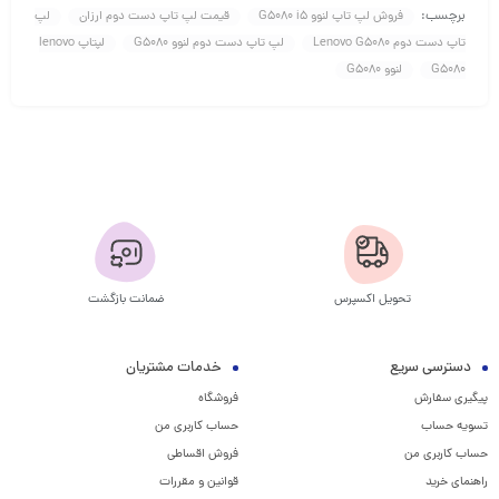
برچسب:
فروش لپ تاپ لنوو G5080 i5
قیمت لپ تاپ دست دوم ارزان
لپ
تاپ دست دوم Lenovo G5080
لپ تاپ دست دوم لنوو G5080
لپتاپ lenovo
G5080
لنوو G5080
تحویل اکسپرس
ضمانت بازگشت
دسترسی سریع
خدمات مشتریان
پیگیری سفارش
فروشگاه
تسویه حساب
حساب کاربری من
حساب کاربری من
فروش اقساطی
راهنمای خرید
قوانین و مقررات