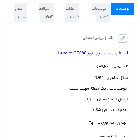
توضیحات
توضیحات
نظرات
سوالات
نقد و
تکمیلی
کاربران
کاربران
بررسی
نقد و بررسی اجمالی
لپ تاپ دست دوم لنوو Lenovo G5080
کد محصول: ۶۳۸۲
شکل ظاهری : ۹۳%
توضیحات : یک هفته مهلت تست
ارسال از شهرستان : تهران
موجود : در فروشگاه
Tel : +989127373761