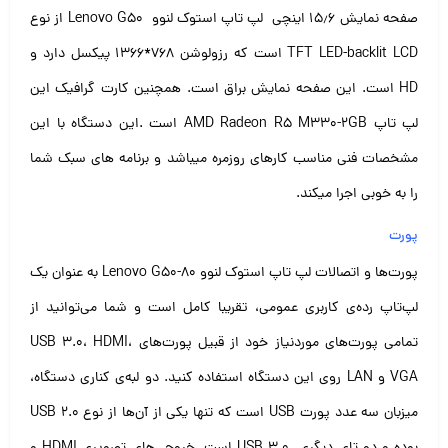
صفحه نمایش ۱۵٫۶ اینچی لپ تاپ استوک لنوو Lenovo G50 از نوع
TFT LED-backlit LCD است که رزولوشن ۷۶۸*۱۳۶۶ پیکسل دارد و
HD است. این صفحه نمایش براق است. همچنین کارت گرافیک این
لپ تاپ AMD Radeon R5 M330-2GB است .
این دستگاه با این
مشخصات فنی مناسب کارهای روزمره میباشد و برنامه های سبک شما
را به خوبی اجرا میکند.
پورت
پورت‌ها و اتصالات لپ تاپ استوک لنوو Lenovo G50-80 به عنوان یک
لپ‌تاپ رده‌ی کاربری عمومی، تقریبا کامل است و شما می‌توانید از
تمامی پورت‌های موردنیاز خود از قبیل پورت‌های USB 3.0، HDMI،
VGA و LAN روی این دستگاه استفاده کنید. دو لبه‌ی کناری دستگاه،
میزبان سه عدد پورت USB است که تنها یکی از آن‌ها از نوع USB 2.0