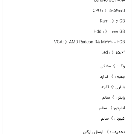
Lenovo G50 – 80
CPU : 》i5-5200U
Ram : 》۶ GB
Hdd : 》 ۱۰۰۰ GB
VGA: 》AMD Radeon R5 M330 – 2GB
“Led : 》۱۵٫۶
رنگ : 》مشکی
جعبه : 》 ندارد
باطری :》آکبند
رایتر : 》سالم
آداپتور:》 سالم
کیبرد : 》سالم
تخفیف : 》 ارسال رایگان