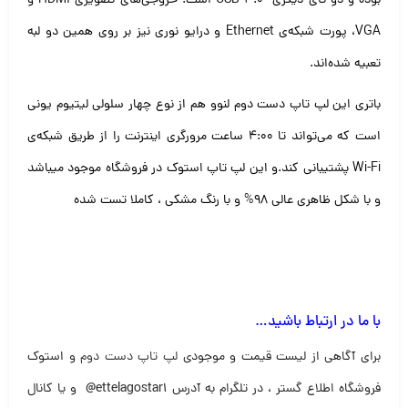
بوده و دو تای دیگری USB 3.0 است. خروجی‌های تصویری HDMI و
VGA، پورت شبکه‌ی Ethernet و درایو نوری نیز بر روی همین دو لبه
تعبیه شده‌اند.
باتری این لپ تاپ دست دوم لنوو هم از نوع چهار سلولی لیتیوم یونی
است که می‌تواند تا ۴:۰۰ ساعت مرورگری اینترنت را از طریق شبکه‌ی
Wi-Fi پشتیبانی کند.و این لپ تاپ استوک در فروشگاه موجود میباشد
و با شکل ظاهری عالی ۹۸% و با رنگ مشکی ، کاملا تست شده
با ما در ارتباط باشید…
برای آگاهی از لیست قیمت و موجودی
لپ تاپ دست دوم
و استوک
فروشگاه اطلاع گستر ، در تلگرام به آدرس
@ettelagostar1
و یا کانال