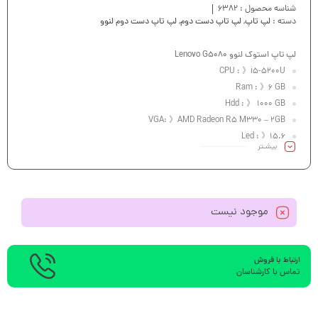
شناسه محصول :
6382
دسته :
لپ تاپ
,
لپ تاپ دست دوم
,
لپ تاپ دست دوم لنوو
لپ تاپ استوک لنوو Lenovo G5080
CPU : 》i5-5200U
Ram : 》6 GB
Hdd : 》 1000 GB
VGA: 》AMD Radeon R5 M330 – 2GB
Led : 》15.6
بیشـتر
رنگ مشکی ، بدون جعبه ، دارای باتری آکبند و رایتر و آداپتور سالم ، یک هفته
مهلت تست
موجود نیست
ارتباط با فروش
تماس با کارشناسان