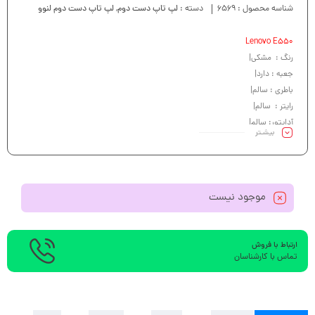
شناسه محصول :
6569
دسته :
لپ تاپ دست دوم
,
لپ تاپ دست دوم لنوو
Lenovo E550
رنگ : مشکی|
جعبه : دارد|
باطری : سالم|
رایتر : سالم|
آداپتور: سالم|
بیشـتر
کیبرد : سالم|
موجود نیست
ارتباط با فروش
تماس با کارشناسان