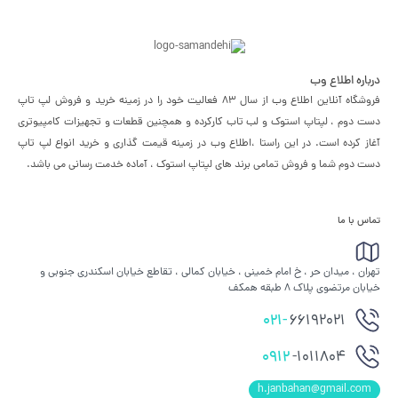
درباره اطلاع وب
فروشگاه آنلاین اطلاع وب از سال 83 فعالیت خود را در زمینه خرید و فروش لپ تاپ
دست دوم ، لپتاپ استوک و لب تاب کارکرده و همچنین قطعات و تجهیزات کامپیوتری
آغاز کرده است. در این راستا ،‌اطلاع وب در زمینه قیمت گذاری و خرید انواع لپ تاپ
دست دوم شما و فروش تمامی برند های لپتاپ استوک ، آماده خدمت رسانی می باشد.
تماس با ما
تهران ، میدان حر ، خ امام خمینی ، خیابان کمالی ، تقاطع خیابان اسکندری جنوبی و
خیابان مرتضوی پلاک 8 طبقه همکف
021-
66192021
0912
-1011804
h.janbahan@gmail.com