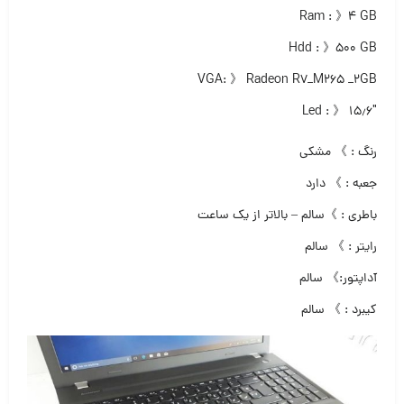
Ram : 》۴ GB
Hdd : 》۵۰۰ GB
VGA: 》 Radeon R7_M265 _2GB
Led : 》 ۱۵٫۶″
رنگ : 》 مشکی
جعبه : 》 دارد
باطری : 》سالم – بالاتر از یک ساعت
رایتر : 》 سالم
آداپتور:》 سالم
کیبرد : 》 سالم