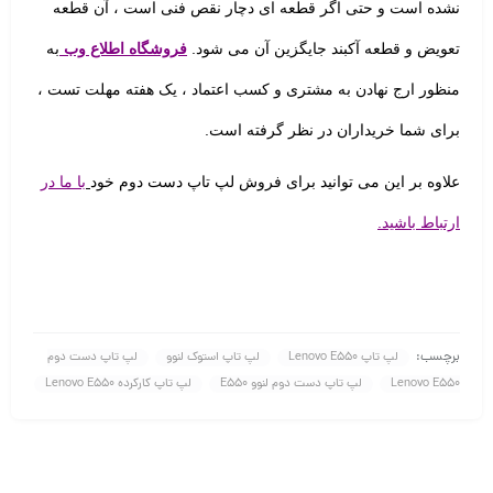
نشده است و حتی اگر قطعه ای دچار نقص فنی است ، آن قطعه
تعویض و قطعه آکبند جایگزین آن می شود.
فروشگاه اطلاع وب
به
منظور ارج نهادن به مشتری و کسب اعتماد ، یک هفته مهلت تست
،
برای شما خریداران در نظر گرفته است.
علاوه بر این می توانید برای فروش لپ تاپ دست دوم خود
با ما در
ارتباط باشید.
برچسب:
لپ تاپ Lenovo E550
لپ تاپ استوک لنوو
لپ تاپ دست دوم
Lenovo E550
لپ تاپ دست دوم لنوو E550
لپ تاپ کارکرده Lenovo E550