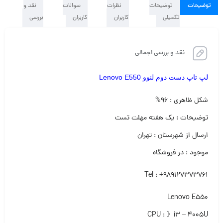
توضیحات
توضیحات
نظرات
سوالات
نقد و
تکمیلی
کاربران
کاربران
بررسی
نقد و بررسی اجمالی
لپ تاپ دست دوم لنوو Lenovo E550
شکل ظاهری : ۹۶%
توضیحات : یک هفته مهلت تست
ارسال از شهرستان : تهران
موجود : در فروشگاه
Tel : +989127373761
Lenovo E550
CPU : 》i3 – 4005U