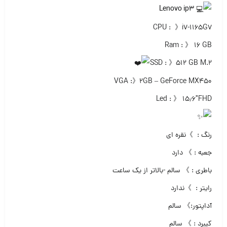
Lenovo ip3
CPU : 》i7-1165G7
Ram : 》 ۱۶ GB
SSD : 》۵۱۲ GB M.2
VGA :》۲GB – GeForce MX450
Led : 》 ۱۵٫۶″FHD
رنگ : 》نقره ای
جعبه : 》 دارد
باطری : 》 سالم -بالاتر از یک ساعت
رایتر : 》ندارد
آداپتور:》 سالم
کیبرد : 》 سالم