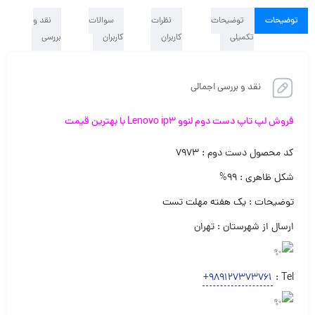
توضیحات
توضیحات
نظرات
سوالات
نقد و
تکمیلی
کاربران
کاربران
بررسی
نقد و بررسی اجمالی
فروش لپ تاپ دست دوم لنوو Lenovo ip3 با بهترین قیمت
کد محصول دست دوم : ۷۹۷۳
شکل ظاهری : ۹۹%
توضیحات : یک هفته مهلت تست
ارسال از شهرستان : تهران
+989127373761
Tel :