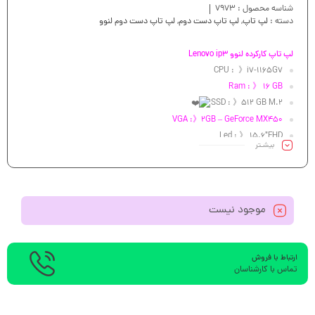
شناسه محصول :
7973
دسته :
لپ تاپ
,
لپ تاپ دست دوم
,
لپ تاپ دست دوم لنوو
لپ تاپ کارکرده لنوو Lenovo ip3
CPU : 》i7-1165G7
Ram : 》 16 GB
SSD : 》512 GB M.2
VGA :》2GB – GeForce MX450
Led : 》 15.6″FHD
بیشـتر
موجود نیست
ارتباط با فروش
تماس با کارشناسان