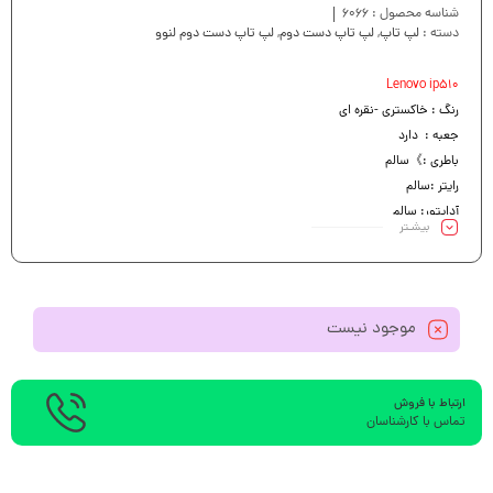
شناسه محصول :
6066
دسته :
لپ تاپ
,
لپ تاپ دست دوم
,
لپ تاپ دست دوم لنوو
Lenovo ip510
رنگ : خاکستری -نقره ای
جعبه : دارد
باطری :》سالم
رایتر :سالم
آداپتور: سالم
بیشـتر
کیبرد : بک لایت
موجود نیست
ارتباط با فروش
تماس با کارشناسان