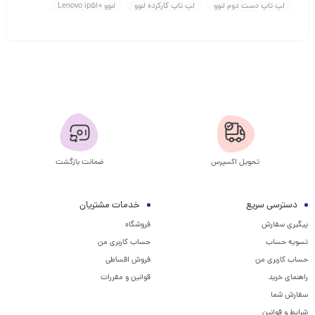
لپ تاپ دست دوم لنوو
لپ تاپ کارکرده لنوو
لنوو Lenovo ip510
تحویل اکسپرس
ضمانت بازگشت
دسترسی سریع
خدمات مشتریان
پیگیری سفارش
فروشگاه
تسویه حساب
حساب کاربری من
حساب کاربری من
فروش اقساطی
راهنمای خرید
قوانین و مقررات
سفارش شما
شرایط و قوانین