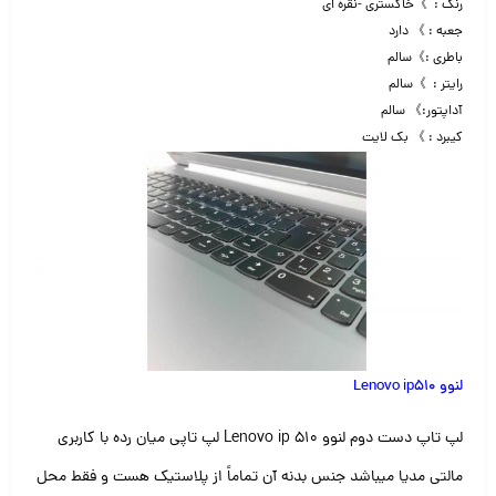
رنگ : 》خاکستری -نقره ای
جعبه : 》 دارد
باطری :》سالم
رایتر : 》سالم
آداپتور:》 سالم
کیبرد : 》 بک لایت
لنوو Lenovo ip510
لپ تاپ دست دوم لنوو Lenovo ip 510 لپ تاپی میان رده با کاربری
مالتی مدیا میباشد جنس بدنه آن تماماً از پلاستیک هست و فقط محل