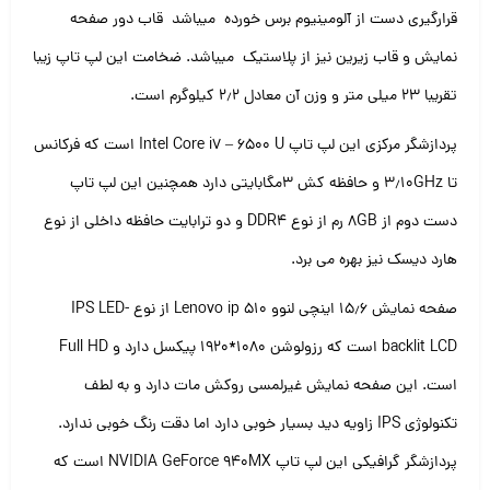
قرارگیری دست از آلومینیوم برس خورده میباشد قاب دور صفحه
نمایش و قاب زیرین نیز از پلاستیک میباشد. ضخامت این لپ تاپ زیبا
تقریبا ۲۳ میلی متر و وزن آن معادل ۲٫۲ کیلوگرم است.
پردازشگر مرکزی این لپ تاپ Intel Core i7 – 6500 U است که فرکانس
تا ۳٫۱۰GHz و حافظه کش ۳مگابایتی دارد همچنین این لپ تاپ
دست دوم از ۸GB رم از نوع DDR4 و دو ترابایت حافظه داخلی از نوع
هارد دیسک نیز بهره می برد.
صفحه نمایش ۱۵٫۶ اینچی لنوو Lenovo ip 510 از نوع IPS LED-
backlit LCD است که رزولوشن ۱۰۸۰*۱۹۲۰ پیکسل دارد و Full HD
است. این صفحه نمایش غیرلمسی روکش مات دارد و به لطف
تکنولوژی IPS زاویه دید بسیار خوبی دارد اما دقت رنگ خوبی ندارد.
پردازشگر گرافیکی این لپ تاپ NVIDIA GeForce 940MX است که