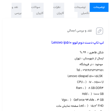
توضیحات
توضیحات
نظرات
سوالات
نقد و
تکمیلی
کاربران
کاربران
بررسی
نقد و بررسی اجمالی
لپ تاپ دست دوم لنوو Lenovo ip510
شکل ظاهری : ۹۹،%
ارسال از شهرستان : تهران
موجود : در فروشگاه
Tel : +989127373761
Lenovo ideapad 510-15LSK
CPU : 》 i7 – 6500 U
Ram : 》 ۸ GB-DDR4
Hdd : 》۱۰۰۰ GB
Vga : 》 GeForce 940Mx – 4 GB
Led : 》 ۱۵٫۶″ FHD صفحه نمایش مات