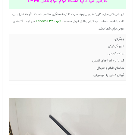
کارایی لپ تاپ دست دوم لنوو مدل L340
این لپ تاپ برای کاربرد های روزمره، سبک تا نیمه سنگین مناسب است. اگر به دنبال لپ
لنوو Lenovo L340
تاپ با قیمت مناسب و کارایی قابل قبول هستید،
می تواند گزینه ی
خوبی برای شما باشد.
وبگردی
امور گرافیکی
برنامه نویسی
کار با نرم افزارهای آفیس
تماشای فیلم و سریال
گوش دادن به موسیقی