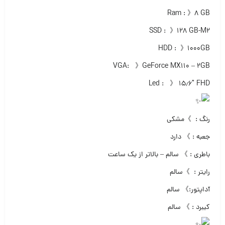
Ram : 》۸ GB
SSD : 》۱۲۸ GB-M2
HDD : 》۱۰۰۰GB
VGA: 》GeForce MX110 – 2GB
Led : 》 ۱۵٫۶″ FHD
رنگ : 》مشکی
جعبه : 》 دارد
باطری : 》 سالم – بالاتر از یک ساعت
رایتر : 》سالم
آداپتور:》 سالم
کیبرد : 》 سالم