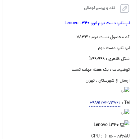
نقد و بررسی اجمالی
لپ تاپ دست دوم لنوو Lenovo L340
کد محصول دست دوم : ۷۸۳۳
لپ تاپ دست دوم‌
شکل ظاهری : ۹۹٫۹۹۹%
توضیحات : یک هفته مهلت تست
ارسال از شهرستان : تهران
+989127373761
Tel :
Lenovo L340
CPU : 》i5 – 8265U