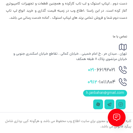
دست دوم ، لپتاپ استوک و لب تاب کارکرده و همچنین قطعات و تجهیزات کامپیوتری
آغاز کرده است. در این راستا ،‌اطلاع وب در زمینه قیمت گذاری و خرید انواع لپ تاپ
دست دوم شما و فروش تمامی برند های لپتاپ استوک ، آماده خدمت رسانی می باشد.
تماس با ما
تهران ، میدان حر ، خ امام خمینی ، خیابان کمالی ، تقاطع خیابان اسکندری جنوبی و
خیابان مرتضوی پلاک 8 طبقه همکف
021-
66192021
0912
-1011804
h.janbahan@gmail.com
کلیه حقوق مادی و معنوی برای سایت اطلاع وب محفوظ می باشد و هرگونه کپی برداری شامل
پیگرد قانونی می باشد.