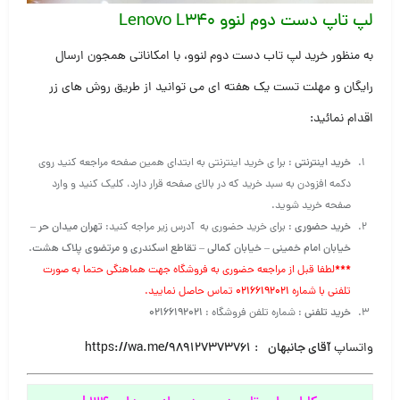
لپ تاپ دست دوم لنوو Lenovo L340
به منظور خرید لپ تاب دست دوم لنوو، با امکاناتی همجون ارسال
رایگان و مهلت تست یک هفته ای می توانید از طریق روش های زر
اقدام نمائید:
خرید اینترنتی
: برا ی خرید اینترنتی به ابتدای همین صفحه مراجعه کنید روی
دکمه افزودن به سبد خرید که در بالای صفحه قرار دارد، کلیک کنید و وارد
صفحه خرید شوید.
خرید حضوری
: برای خرید حضوری به آدرس زیر مراجه کنید:
تهران میدان حر –
خیابان امام خمینی – خیابان کمالی – تقاطع اسکندری و مرتضوی پلاک هشت.
***
لطفا قبل از مراجعه حضوری به فروشگاه جهت هماهنگی حتما به صورت
تلفنی با شماره
۰۲۱۶۶۱۹۲۰۲۱
تماس حاصل نمایید.
خرید تلفنی
: شماره تلفن فروشگاه :
۰۲۱۶۶۱۹۲۰۲۱
واتساپ
آقای جانبهان
:
https://wa.me/989127373761