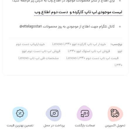
برای اطلاع از سایر محصولات موجود در اطلاع وب به آدرس زیر مراجعه کنید
:
لیست موجودی لپ تاپ کارکرده و دست دوم اطلاع وب
کانال تلگرام جهت اطلاع از موجودی به روز محصولات
@ettelagostar1
برچسب:
خریدار لپ تاپ کارکرده لنوو Lenovo L340
خریدارلپتاپ دست دوم
لنوو
فروش لپ تاپ استوک لنوو L340
فروش لپ تاپ دست دوم لنوو
قیمت لپ تاپ دست دوم Lenovo L340
مشخصات فنی لپ تاپ Lenovo
L340
تحویل اکسپرس
ضمانت بازگشت
پرداخت در محل
تضمین بهترین قیمت