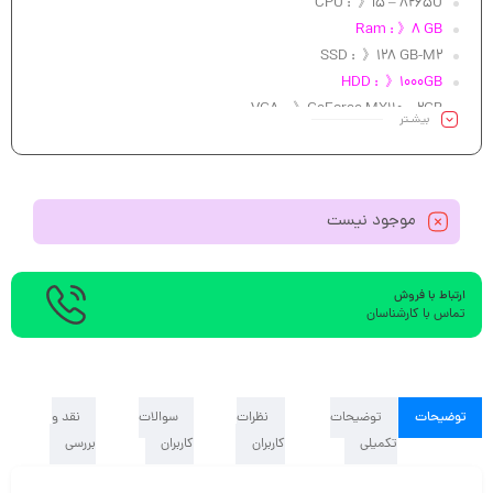
CPU : 》i5 – 8265U
Ram : 》8 GB
SSD : 》128 GB-M2
HDD : 》1000GB
VGA: 》GeForce MX110 – 2GB
بیشـتر
Led : 》 15.6″ FHD
موجود نیست
ارتباط با فروش
تماس با کارشناسان
توضیحات
توضیحات
نظرات
سوالات
نقد و
تکمیلی
کاربران
کاربران
بررسی