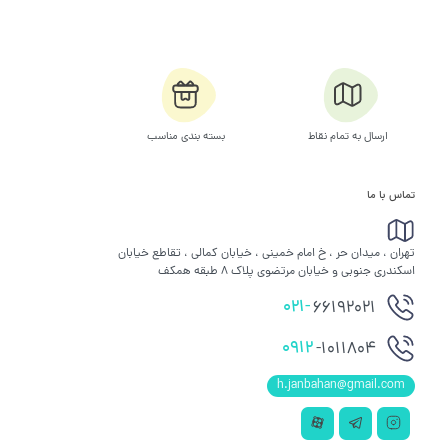
ارسال به تمام نقاط
بسته بندی مناسب
تماس با ما
تهران ، میدان حر ، خ امام خمینی ، خیابان کمالی ، تقاطع خیابان
اسکندری جنوبی و خیابان مرتضوی پلاک 8 طبقه همکف
021-
66192021
0912
-1011804
h.janbahan@gmail.com