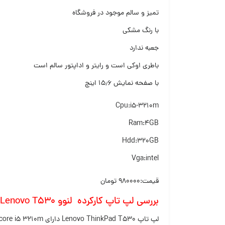
تمیز و سالم موجود در فروشگاه
با رنگ مشکی
جعبه ندارد
باطری اوکی است و رایتر و اداپتور سالم است
با صفحه نمایش ۱۵٫۶ اینچ
Cpu:i5-3210m
Ram:4GB
Hdd:320GB
Vga:intel
قیمت:۹۸۰۰۰۰ تومان
بررسی لپ تاپ کارکرده لنوو Lenovo T530
لپ تاپ Lenovo ThinkPad T530 دارای cpu core i5 3210m از نوع Sandy Bridge وبا کش ۳ مگابایت مناسب برای انجام کارهای روزمره و سیستم اداری میباشد.