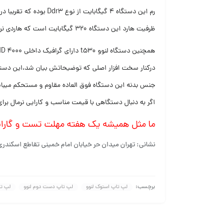
رم این دستگاه ۴ گیگابایت از نوع Ddr3 بوده که تقریبا در هرکاری از جمله نرم افزارهای طراحی و گرافیکی همچون اتوکد و کورل و فتوشاپ و… پاسخگوی نیاز کاربران عزیز هست.
ظرفیت هارد این دستگاه ۳۲۰ گیگابایت است که هاردی نرمال برای این سیستم بحساب می آید.
همچنین دستگاه لنوو t530 دارای گرافیک داخلی Intel HD 4000 و مانیتور ۱۵٫۶ اینچی با سطح مات و رزولوشن ۱۶۰۰×۹۰۰ پیکسل می باشد.
درکنار سخت افزار اصلی که توضیحاتش بیان شد،این دستگاه دارای پورتهای usb 2.0 و وب کم و پورت vgaو ب
جنس بدنه این دستگاه فوق العاده مقاوم و مستحکم میبا
اگر به دنبال دستگاهی با قیمت مناسب و کارایی نرمال برای انجام کارهای مختلف خود 
ما مثل همیشه یک هفته مهلت تست و گارانت
نشانی: تهران میدان حر خیابان امام خمینی تقاطع اسکندری مرتضویی پلاک ۸ 
برچسب:
لپ تاپ استوک لنوو
لپ تاپ دست دوم لنوو
لپ تا