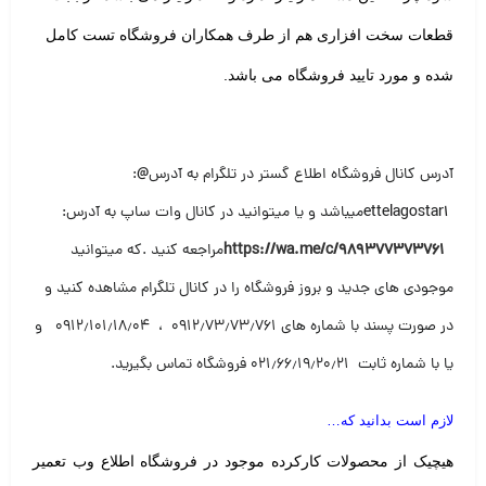
قطعات سخت افزاری هم از طرف همکاران فروشگاه تست کامل
شده و مورد تایید فروشگاه می باشد.
آدرس کانال فروشگاه اطلاع گستر در تلگرام به آدرس
@
:
ettelagostar1
میباشد و یا میتوانید در کانال وات ساپ به آدرس
:
https://wa.me/c/989377373761
مراجعه کنید .که میتوانید
موجودی های جدید و بروز فروشگاه را در کانال تلگرام مشاهده کنید و
در صورت پسند با شماره های ۰۹۱۲٫۷۳٫۷۳٫۷۶۱ ، ۰۹۱۲٫۱۰۱٫۱۸٫۰۴ و
یا با شماره ثابت ۰۲۱٫۶۶٫۱۹٫۲۰٫۲۱ فروشگاه تماس بگیرید
.
لازم است بدانید که…
هیچیک از محصولات کارکرده موجود در فروشگاه اطلاع وب تعمیر