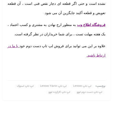
نشده است و حتی اگر قطعه ای دچار نقص فنی است ، آن قطعه
تعویض و قطعه آکبند جایگزین آن می شود.
فروشگاه اطلاع وب
به منظور ارج نهادن به مشتری و کسب اعتماد ،
یک هفته مهلت تست
، برای شما خریداران در نظر گرفته است.
علاوه بر این می توانید برای فروش لپ تاپ دست دوم خود
با ما در
ارتباط باشید.
برچسب:
لپ تاپ Lenovo
لپ تاپ Lenovo Y5070
لپ تاپ استوک
لپ تاپ دست دوم لنوو
لپ تاپ کارکرده لنوو