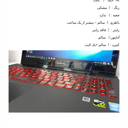
Led : 》 ۱۵٫۶″ ۴K
رنگ : 》مشکی
جعبه : 》 ندارد
باطری :》سالم – بیشتر از یک ساعت
رایتر : 》فاقد رایتر
آداپتور:》 سالم
کیبرد : 》سالم +بک لایت