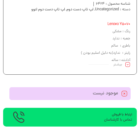
شناسه محصول :
6424
دسته :
Uncategorized
,
لپ تاپ دست دوم
,
لپ تاپ دست دوم لنوو
Lenovo Y5070
رنگ : مشکی
جعبه : ندارد
باطری : سالم
رایتر : ندارد(به دلیل اسلیم بودن )
آداپتور: سالم
بیشـتر
کیبرد : سالم -Red Backlight
موجود نیست
ارتباط با فروش
تماس با کارشناسان