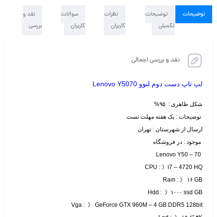
توضیحات
توضیحات
نظرات
سوالات
نقد و
تکمیلی
کاربران
کاربران
بررسی
نقد و بررسی اجمالی
لپ تاپ دست دوم لنوو Lenovo Y5070
شکل ظاهری : ۹۵%
توضیحات : یک هفته مهلت تست
ارسال از شهرستان : تهران
موجود : در فروشگاه
Lenovo Y50 – 70
CPU : 》i7 – 4720 HQ
Ram : 》 ۱۶ GB
Hdd : 》۱۰۰۰ ssd GB
Vga : 》 GeForce GTX 960M – 4 GB DDR5 128bit