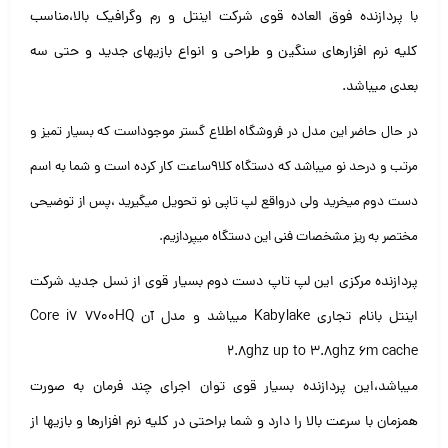
با پردازنده فوق العاده قوی شرکت اینتل و رم وگرافیک بالا،مناسب
کلیه
نرم افزارهای سنگین و طراحی و انواع بازیهای جدید و حتی سه
بعدی میباشد.
در حال حاضر این مدل در فروشگاه اطلاع گستر موجوداست که بسیار تمیز و
مرتب و
درحد نو میباشد که دستگاه کلا۹ساعت کار کرده است و شما به اسم
دست دوم میخرید
ولی درواقع لپ تاپی نو تحویل میگیرید ،پس از توضیحی
مختصر به ریز مشخصات فنی این دستگاه میپردازیم.
پردازنده مرکزی این لپ تاپ دست دوم بسیار قوی از نسل جدید شرکت
اینتل بانام تجاری Kabylake میباشد و مدل آن
Core i7 7700HQ
2.8ghz up to 3.8ghz 6m cache
میباشد،این پردازنده بسیار قوی توان اجرای چند فرمان به صورت
همزمان با سرعت بالا را دارد
و شما براحتی در کلیه نرم افزارها و بازیها از