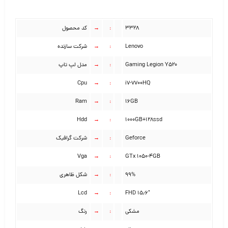
۳۳۲۸
:
→
کد محصول
Lenovo
:
→
شرکت سازنده
Gaming Legion Y520
:
→
مدل لپ تاپ
Cpu
→
:
i7-7700HQ
Ram
→
:
۱۶GB
Hdd
→
:
۱۰۰۰GB+128ssd
Geforce
:
→
شرکت گرافیک
Vga
→
:
GTx 1050-4GB
۹۹%
:
→
شکل ظاهری
Lcd
→
:
۱۵٫۶″ FHD
مشکی
:
→
رنگ