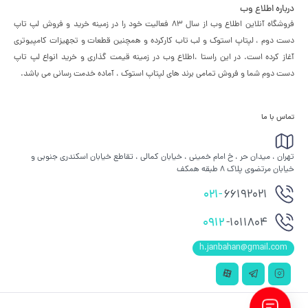
درباره اطلاع وب
فروشگاه آنلاین اطلاع وب از سال 83 فعالیت خود را در زمینه خرید و فروش لپ تاپ
دست دوم ، لپتاپ استوک و لب تاب کارکرده و همچنین قطعات و تجهیزات کامپیوتری
آغاز کرده است. در این راستا ،‌اطلاع وب در زمینه قیمت گذاری و خرید انواع لپ تاپ
دست دوم شما و فروش تمامی برند های لپتاپ استوک ، آماده خدمت رسانی می باشد.
تماس با ما
تهران ، میدان حر ، خ امام خمینی ، خیابان کمالی ، تقاطع خیابان اسکندری جنوبی و
خیابان مرتضوی پلاک 8 طبقه همکف
021-
66192021
0912
-1011804
h.janbahan@gmail.com