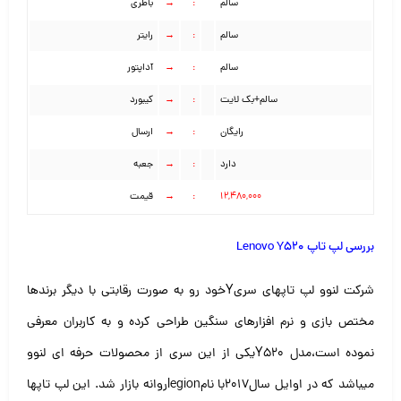
سالم
:
→
باطری
سالم
:
→
رایتر
سالم
:
→
آداپتور
سالم+بک لایت
:
→
کیبورد
رایگان
:
→
ارسال
دارد
:
→
جعبه
۱۲,۴۸۰,۰۰۰
:
→
قیمت
بررسی لپ تاپ Lenovo Y520
شرکت لنوو لپ تاپهای سریYخود رو به صورت رقابتی با دیگر برندها
مختص بازی و نرم افزارهای
سنگین طراحی کرده و به کاربران معرفی
نموده است،مدل Y520یکی از این سری از
محصولات حرفه ای لنوو
میباشد که در اوایل سال۲۰۱۷با نامlegionروانه بازار شد.
این لپ تاپها