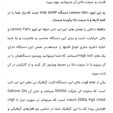
قدرت و سرعت بالای آن میتوانید بهره ببرید.
رم این لنوو Lenovo Y520 دستگاه ۱۶Gb DDR4 است که نیاز شما را در
کلیه کارها و با سرعت بالا برآورده میسازد.
حافظه داخلی یا همان هارد این لپ تاپ حرفه ای لنوو Lenovo Y520 و
عالی ۱ترابایت است و برای این دستگاه مناسب و عالیست و به شما
اجازه ذخیره سازی انواع فایلها را میدهد،در ضمن این دستگاه دارای
یک هارد ۱۲۸gb ssdمیباشد که شما میتوانید ویندوز دستگاهتان را در
آن بریزید،تا با سرعت بالا در محیط ویندوز کار کنید و از کارکردن در آن
لذت ببرید.
‌یکی از نقاط قوت عالی این دستگاه،کارت گرافیک بی نظیر این لپ تاپ
است که سازنده آن شرکت NVIDIA میباشد و مدل آن Geforce Gtx
1050m DDR5 4gb 128bit است که میتواند در صورت نیاز تا ۱۲gb
افزایش پیدا کند.با این گرافیک شما در تمامی نرم افزارهای گرافیکی و