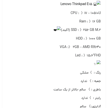
Lenovo Thinkpad E15
CPU : 》i7 – 10510U
Ram : 》۱۶ GB
SSD : 》۲۵۶ GB M.2 (آکبند)
HDD : 》۱۰۰۰ GB
VGA :》 ۲GB – AMD RX640
Led : 》۱۵٫۶″FHD
رنگ : 》مشکی
جعبه : 》 ندارد
باطری : 》 سالم -بالاتر از یک ساعت
رایتر : 》ندارد
آداپتور:》 سالم