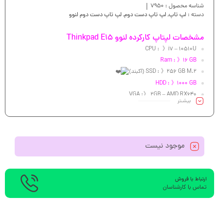
شناسه محصول :
7950
دسته :
لپ تاپ
,
لپ تاپ دست دوم
,
لپ تاپ دست دوم لنوو
مشخصات لپتاپ کارکرده لنوو Thinkpad E15
CPU : 》i7 – 10510U
Ram : 》16 GB
SSD : 》256 GB M.2 (آکبند)
HDD : 》1000 GB
VGA :》 2GB – AMD RX640
بیشـتر
Led : 》15.6″FHD
موجود نیست
ارتباط با فروش
تماس با کارشناسان