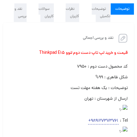
توضیحات
توضیحات
نظرات
سوالات
نقد و
تکمیلی
کاربران
کاربران
بررسی
نقد و بررسی اجمالی
قیمت و خرید لپ تاپ دست دوم لنوو Thinkpad E15
کد محصول دست دوم : ۷۹۵۰
شکل ظاهری : ۹۹%
توضیحات : یک هفته مهلت تست
ارسال از شهرستان : تهران
+989127373761
Tel :