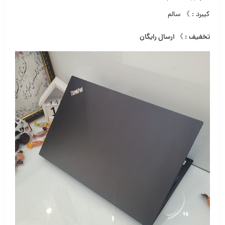
کیبرد : 》 سالم
تخفیف : 》 ارسال رایگان