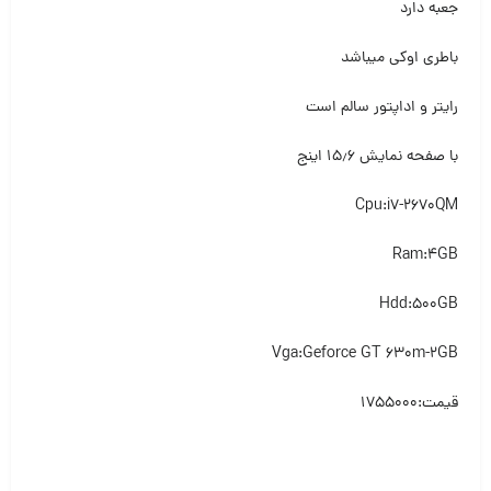
جعبه دارد
باطری اوکی میباشد
رایتر و اداپتور سالم است
با صفحه نمایش ۱۵٫۶ اینج
Cpu:i7-2670QM
Ram:4GB
Hdd:500GB
Vga:Geforce GT 630m-2GB
قیمت:۱۷۵۵۰۰۰