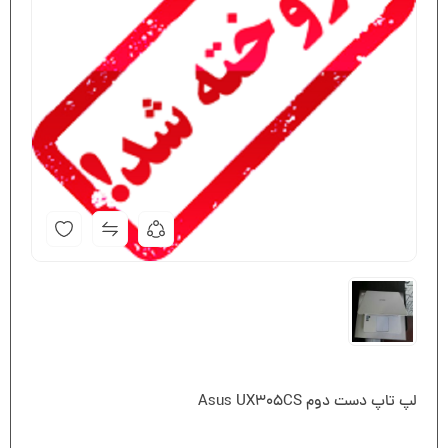
لپ تاپ دست دوم Asus UX305CS