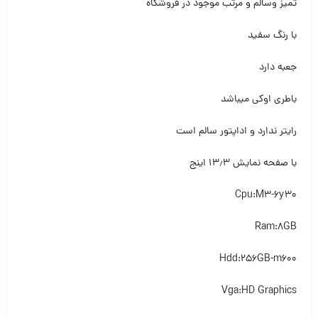
تمیز وسالم و مرتب موجود در فروشگاه
با رنگ سفید
جعبه دارد
باطری اوکی میباشد
رایتر ندارد و اداپتور سالم است
با صفحه نمایش ۱۳٫۳ اینج
Cpu:M3-6y30
Ram:8GB
Hdd:256GB-m600
Vga:HD Graphics